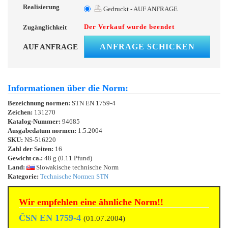
Realisierung
Gedruckt - AUF ANFRAGE
Der Verkauf wurde beendet
Zugänglichkeit
ANFRAGE SCHICKEN
AUF ANFRAGE
Informationen über die Norm:
Bezeichnung normen:
STN EN 1759-4
Zeichen:
131270
Katalog-Nummer:
94685
Ausgabedatum normen:
1.5.2004
SKU:
NS-516220
Zahl der Seiten:
16
Gewicht ca.:
48 g (0.11 Pfund)
Land:
Slowakische technische Norm
Kategorie:
Technische Normen STN
Wir empfehlen eine ähnliche Norm!!
ČSN EN 1759-4
(01.07.2004)