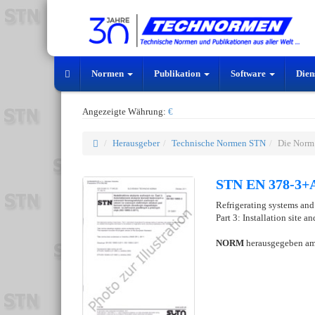
Normen
Publikation
Software
Dien
Angezeigte Währung:
€
Herausgeber
Technische Normen STN
Die Norm
STN EN 378-3+A
Refrigerating systems and
Part 3: Installation site 
NORM
herausgegeben a