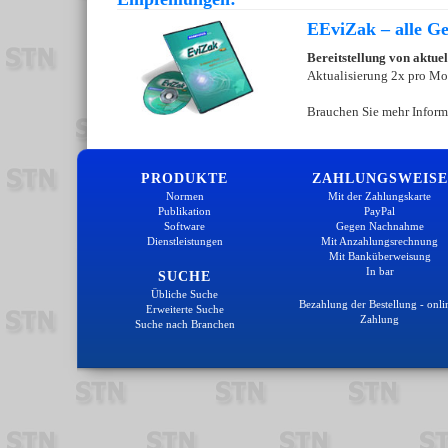
EEviZak – alle Ges
Bereitstellung von aktue
Aktualisierung 2x pro Mo
Brauchen Sie mehr Inform
PRODUKTE
ZAHLUNGSWEISE
Normen
Mit der Zahlungskarte
Publikation
PayPal
Software
Gegen Nachnahme
Dienstleistungen
Mit Anzahlungsrechnung
Mit Banküberweisung
In bar
SUCHE
Übliche Suche
Bezahlung der Bestellung - onli
Erweiterte Suche
Zahlung
Suche nach Branchen