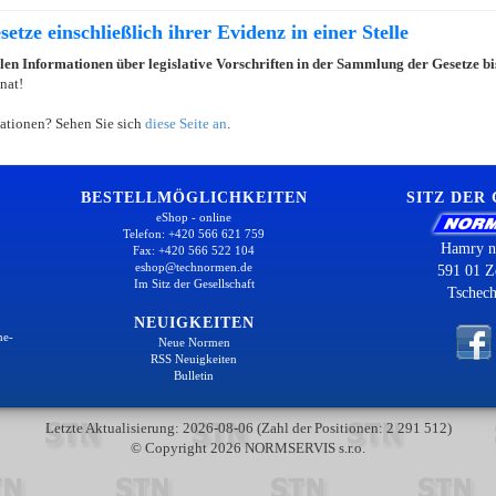
etze einschließlich ihrer Evidenz in einer Stelle
llen Informationen über legislative Vorschriften in der Sammlung der Gesetze b
nat!
ationen? Sehen Sie sich
diese Seite an
.
BESTELLMÖGLICHKEITEN
SITZ DER
eShop - online
Telefon: +420 566 621 759
Hamry n
Fax: +420 566 522 104
eshop@technormen.de
591 01 Z
Im Sitz der Gesellschaft
Tschech
NEUIGKEITEN
ne-
Neue Normen
RSS Neuigkeiten
Bulletin
Letzte Aktualisierung: 2026-08-06 (Zahl der Positionen: 2 291 512)
© Copyright 2026 NORMSERVIS s.r.o.