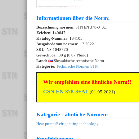
Informationen über die Norm:
Bezeichnung normen:
STN EN 378-3+A1
Zeichen:
140647
Katalog-Nummer:
134105
Ausgabedatum normen:
1.2.2022
SKU:
NS-1048776
Gewicht ca.:
30 g (0.07 Pfund)
Land:
Slowakische technische Norm
Kategorie:
Technische Normen STN
Wir empfehlen eine ähnliche Norm!!
ČSN EN 378-3+A1
(01.05.2021)
Kategorie - ähnliche Normen:
Heat pumps
Refrigerating technology
Empfehlungen: