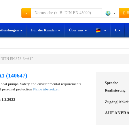
S
stleistungen
Für die Kunden
Über uns
€
 "STN EN 378-3+A1"
1 (140647)
Sprache
 heat pumps. Safety and environmental requirements.
and personal protection
Name übersetzen
Realisierung
m
1.2.2022
Zugänglichkei
AUF ANFR