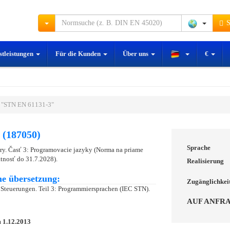
S
stleistungen
Für die Kunden
Über uns
€
 "STN EN 61131-3"
 (187050)
Sprache
ry. Časť 3: Programovacie jazyky (Norma na priame
tnosť do 31.7.2028).
Realisierung
e übersetzung:
Zugänglichkei
Steuerungen. Teil 3: Programmiersprachen (IEC STN).
AUF ANFR
m
1.12.2013