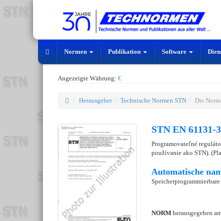
Normen
Publikation
Software
Dien
Angezeigte Währung:
€
Herausgeber
Technische Normen STN
Die Norm
STN EN 61131-3
Programovateľné reguláto
používanie ako STN). (Pla
Automatische nam
Speicherprogrammierbare 
NORM
herausgegeben a