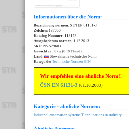
Informationen über die Norm:
Bezeichnung normen:
STN EN 61131-3
Zeichen:
187050
Katalog-Nummer:
118173
Ausgabedatum normen:
1.12.2013
SKU:
NS-529603
Gewicht ca.:
87 g (0.19 Pfund)
Land:
Slowakische technische Norm
Kategorie:
Technische Normen STN
Wir empfehlen eine ähnliche Norm!!
ČSN EN 61131-3
(01.10.2003)
Kategorie - ähnliche Normen:
Industrial automation systems
IT applications in industry
Ähnliche Normen: