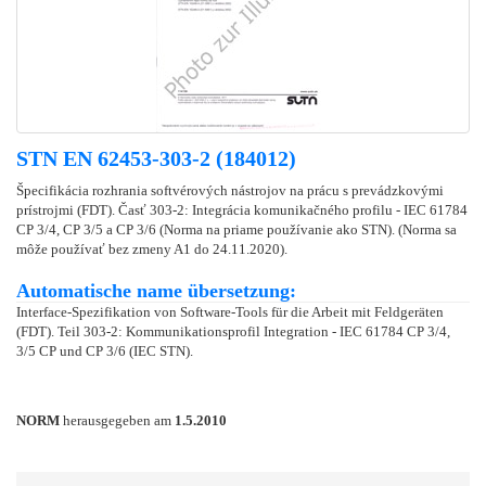
STN EN 62453-303-2 (184012)
Špecifikácia rozhrania softvérových nástrojov na prácu s prevádzkovými
prístrojmi (FDT). Časť 303-2: Integrácia komunikačného profilu - IEC 61784
CP 3/4, CP 3/5 a CP 3/6 (Norma na priame používanie ako STN). (Norma sa
môže používať bez zmeny A1 do 24.11.2020).
Automatische name übersetzung:
Interface-Spezifikation von Software-Tools für die Arbeit mit Feldgeräten
(FDT). Teil 303-2: Kommunikationsprofil Integration - IEC 61784 CP 3/4,
3/5 CP und CP 3/6 (IEC STN).
NORM
herausgegeben am
1.5.2010