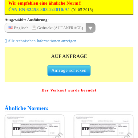
Wir empfehlen eine ähnliche Norm!!
ČSN EN 62453-303-2:2010/A1
(01.05.2018)
Ausgewählte Ausführung:
Englisch -
Gedruckt (AUF ANFRAGE)
Alle technischen Informationen anzeigen
AUF ANFRAGE
Anfrage schicken
Der Verkauf wurde beendet
Ähnliche Normen: