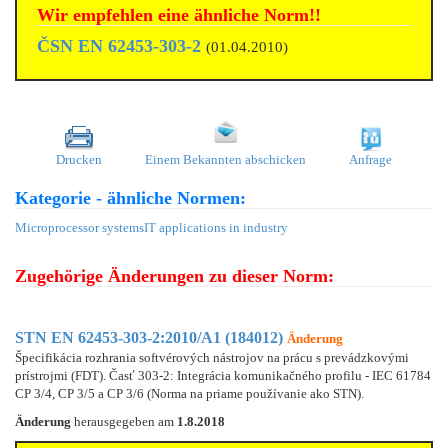
Wir empfehlen eine ähnliche Norm!!
ČSN EN 62453-303-2
(01.04.2010)
Drucken
Einem Bekannten abschicken
Anfrage
Kategorie - ähnliche Normen:
Microprocessor systems
IT applications in industry
Zugehörige Änderungen zu dieser Norm:
STN EN 62453-303-2:2010/A1 (184012)
Änderung
Špecifikácia rozhrania softvérových nástrojov na prácu s prevádzkovými
prístrojmi (FDT). Časť 303-2: Integrácia komunikačného profilu - IEC 61784
CP 3/4, CP 3/5 a CP 3/6 (Norma na priame používanie ako STN).
Änderung
herausgegeben am
1.8.2018