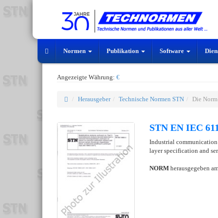
Normen
Publikation
Software
Dien
Angezeigte Währung:
€
Herausgeber
Technische Normen STN
Die Norm
STN EN IEC 611
Industrial communication n
layer specification and se
NORM
herausgegeben a