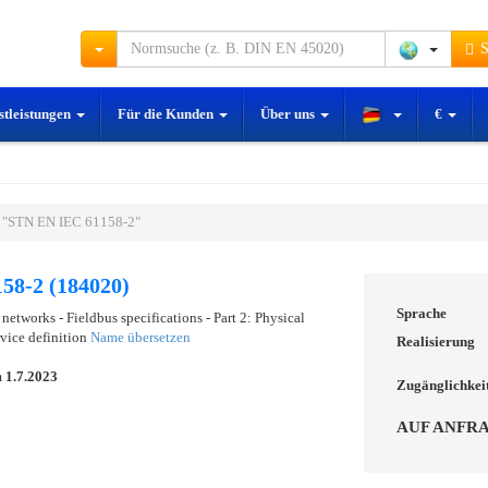
S
stleistungen
Für die Kunden
Über uns
€
 "STN EN IEC 61158-2"
58-2 (184020)
Sprache
etworks - Fieldbus specifications - Part 2: Physical
rvice definition
Name übersetzen
Realisierung
m
1.7.2023
Zugänglichkei
AUF ANFR