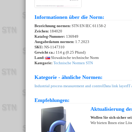
Informationen über die Norm:
Bezeichnung normen:
STN EN IEC 61158-2
Zeichen:
184020
Katalog-Nummer:
136949
Ausgabedatum normen:
1.7.2023
SKU:
NS-1147310
Gewicht ca.:
114 g (0.25 Pfund)
Land:
Slowakische technische Norm
Kategorie:
Technische Normen STN
Kategorie - ähnliche Normen:
Industrial process measurement and control
Data link layer
IT 
Empfehlungen:
Aktualisierung d
Wollen Sie sich sicher s
Wir bieten Ihnen eine Lös