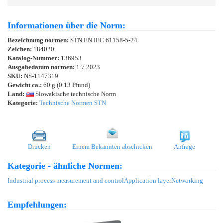
Informationen über die Norm:
Bezeichnung normen:
STN EN IEC 61158-5-24
Zeichen:
184020
Katalog-Nummer:
136953
Ausgabedatum normen:
1.7.2023
SKU:
NS-1147319
Gewicht ca.:
60 g (0.13 Pfund)
Land:
Slowakische technische Norm
Kategorie:
Technische Normen STN
Drucken
Einem Bekannten abschicken
Anfrage
Kategorie - ähnliche Normen:
Industrial process measurement and control
Application layer
Networking
Empfehlungen: