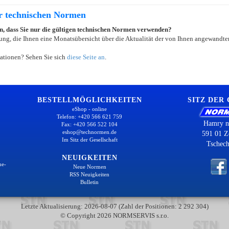
er technischen Normen
ein, dass Sie nur die gültigen technischen Normen verwenden?
ung, die Ihnen eine Monatsübersicht über die Aktualität der von Ihnen angewandten
ationen? Sehen Sie sich
diese Seite an
.
BESTELLMÖGLICHKEITEN
SITZ DER
eShop - online
Telefon: +420 566 621 759
Hamry n
Fax: +420 566 522 104
eshop@technormen.de
591 01 Z
Im Sitz der Gesellschaft
Tschech
NEUIGKEITEN
ne-
Neue Normen
RSS Neuigkeiten
Bulletin
Letzte Aktualisierung: 2026-08-07 (Zahl der Positionen: 2 292 304)
© Copyright 2026 NORMSERVIS s.r.o.