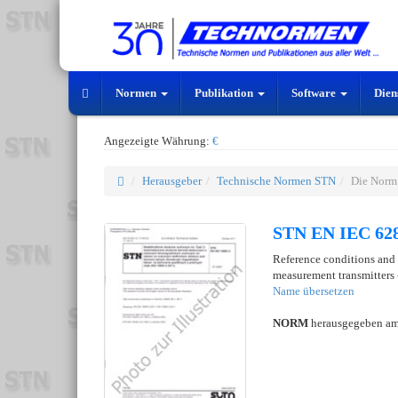
Normen
Publikation
Software
Dien
Angezeigte Währung:
€
Herausgeber
Technische Normen STN
Die Norm
STN EN IEC 628
Reference conditions and p
measurement transmitters -
Name übersetzen
NORM
herausgegeben a