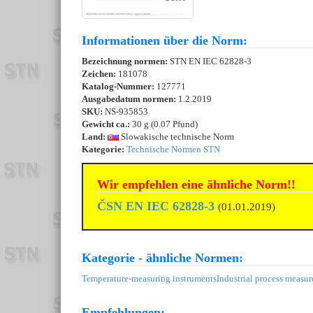
Informationen über die Norm:
Bezeichnung normen:
STN EN IEC 62828-3
Zeichen:
181078
Katalog-Nummer:
127771
Ausgabedatum normen:
1.2.2019
SKU:
NS-935853
Gewicht ca.:
30 g (0.07 Pfund)
Land:
Slowakische technische Norm
Kategorie:
Technische Normen STN
Wir empfehlen eine ähnliche Norm!!
ČSN EN IEC 62828-3
(01.01.2019)
Kategorie - ähnliche Normen:
Temperature-measuring instruments
Industrial process measu
Empfehlungen: