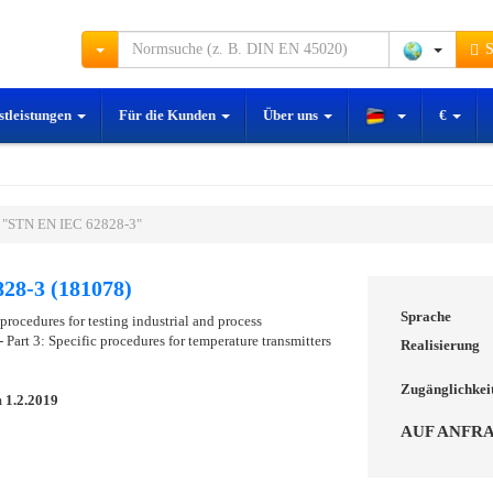
S
stleistungen
Für die Kunden
Über uns
€
 "STN EN IEC 62828-3"
28-3 (181078)
Sprache
rocedures for testing industrial and process
 Part 3: Specific procedures for temperature transmitters
Realisierung
Zugänglichkei
m
1.2.2019
AUF ANFR