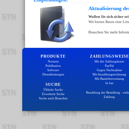
Aktualisierung d
Wollen Sie sich sicher s
Wir bieten Ihnen eine Lös
Brauchen Sie mehr Inform
PRODUKTE
ZAHLUNGSWEISE
Normen
Mit der Zahlungskarte
Publikation
PayPal
Software
Gegen Nachnahme
Dienstleistungen
Mit Anzahlungsrechnung
Mit Banküberweisung
In bar
SUCHE
Übliche Suche
Bezahlung der Bestellung - onli
Erweiterte Suche
Zahlung
Suche nach Branchen