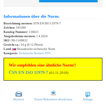
Informationen über die Norm:
Bezeichnung normen:
STN EN ISO 11979-7
Zeichen:
195300
Katalog-Nummer:
138421
Ausgabedatum normen:
1.4.2024
SKU:
NS-1169832
Gewicht ca.:
54 g (0.12 Pfund)
Land:
Slowakische technische Norm
Kategorie:
Technische Normen STN
Wir empfehlen eine ähnliche Norm!!
ČSN EN ISO 11979-7
(01.11.2018)
Drucken
Einem Bekannten abschicken
Anfrage