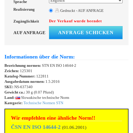
Sprache
Realisierung
Gedruckt - AUF ANFRAGE
Der Verkauf wurde beendet
Zugänglichkeit
ANFRAGE SCHICKEN
AUF ANFRAGE
Informationen über die Norm:
Bezeichnung normen:
STN EN ISO 14644-2
Zeichen:
125301
Katalog-Nummer:
122811
Ausgabedatum normen:
1.5.2016
SKU:
NS-637340
Gewicht ca.:
30 g (0.07 Pfund)
Land:
Slowakische technische Norm
Kategorie:
Technische Normen STN
Wir empfehlen eine ähnliche Norm!!
ČSN EN ISO 14644-2
(01.06.2001)