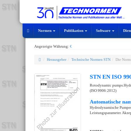
Normen
Publikation
Software
Dien
Angezeigte Währung:
€
Herausgeber
Technische Normen STN
Die Norm
STN EN ISO 990
Rotodynamic pumps.Hydrau
(ISO 9906:2012)
Automatische nam
Hydrodynamische Pumpen
Leistungsparameter. Akzep