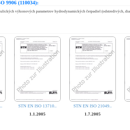
O 9906 (110034):
ulických výkonových parametrov hydrodynamických čerpadiel (odstredivých, diago
..
STN EN ISO 13710..
STN EN ISO 21049..
1.1.2005
1.7.2005