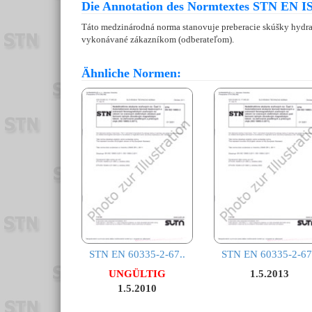
Die Annotation des Normtextes STN EN IS
Táto medzinárodná norma stanovuje preberacie skúšky hydra
vykonávané zákazníkom (odberateľom).
Ähnliche Normen:
STN EN 60335-2-67..
STN EN 60335-2-67
UNGÜLTIG
1.5.2013
1.5.2010