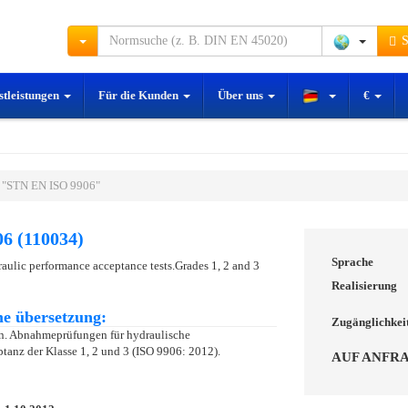
S
stleistungen
Für die Kunden
Über uns
€
 "STN EN ISO 9906"
6 (110034)
Sprache
lic performance acceptance tests.Grades 1, 2 and 3
Realisierung
e übersetzung:
Zugänglichkei
. Abnahmeprüfungen für hydraulische
tanz der Klasse 1, 2 und 3 (ISO 9906: 2012).
AUF ANFR