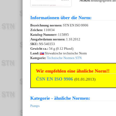
NORM
herausgegeben a
Informationen über die Norm:
Bezeichnung normen:
STN EN ISO 9906
Zeichen:
110034
Katalog-Nummer:
115895
Ausgabedatum normen:
1.10.2012
SKU:
NS-540353
Gewicht ca.:
54 g (0.12 Pfund)
Land:
Slowakische technische Norm
Kategorie:
Technische Normen STN
Wir empfehlen eine ähnliche Norm!!
ČSN EN ISO 9906
(01.01.2013)
Kategorie - ähnliche Normen:
Pumps