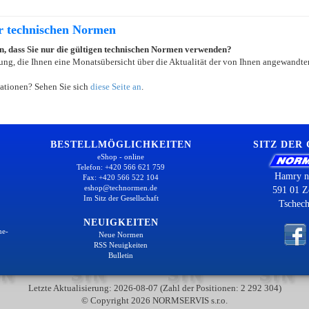
er technischen Normen
ein, dass Sie nur die gültigen technischen Normen verwenden?
ung, die Ihnen eine Monatsübersicht über die Aktualität der von Ihnen angewandten
ationen? Sehen Sie sich
diese Seite an
.
BESTELLMÖGLICHKEITEN
SITZ DER
eShop - online
Telefon: +420 566 621 759
Hamry n
Fax: +420 566 522 104
eshop@technormen.de
591 01 Z
Im Sitz der Gesellschaft
Tschech
NEUIGKEITEN
ne-
Neue Normen
RSS Neuigkeiten
Bulletin
Letzte Aktualisierung: 2026-08-07 (Zahl der Positionen: 2 292 304)
© Copyright 2026 NORMSERVIS s.r.o.