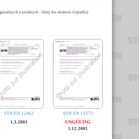
nálnych a axiálnych - ďalej iba skrátene čerpadlo)
STN EN 12462
STN EN 13275
1.3.2001
UNGÜLTIG
1.12.2001