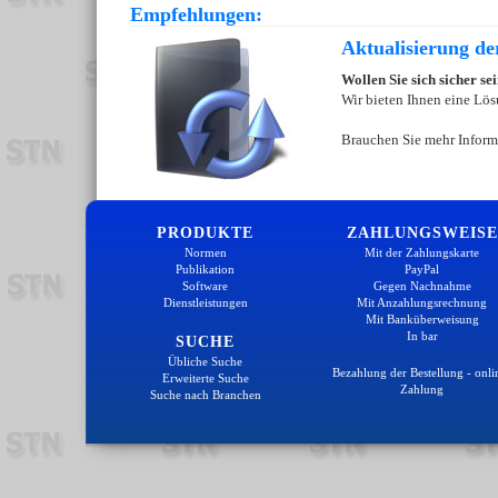
Empfehlungen:
Aktualisierung d
Wollen Sie sich sicher s
Wir bieten Ihnen eine Lös
Brauchen Sie mehr Inform
PRODUKTE
ZAHLUNGSWEISE
Normen
Mit der Zahlungskarte
Publikation
PayPal
Software
Gegen Nachnahme
Dienstleistungen
Mit Anzahlungsrechnung
Mit Banküberweisung
In bar
SUCHE
Übliche Suche
Bezahlung der Bestellung - onli
Erweiterte Suche
Zahlung
Suche nach Branchen