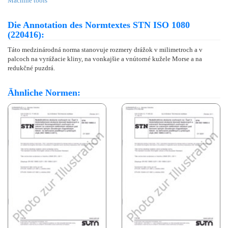
Machine tools
Die Annotation des Normtextes STN ISO 1080
(220416):
Táto medzinárodná norma stanovuje rozmery drážok v milimetroch a v
palcoch na vyrážacie kliny, na vonkajšie a vnútorné kužele Morse a na
redukčné puzdrá.
Ähnliche Normen: