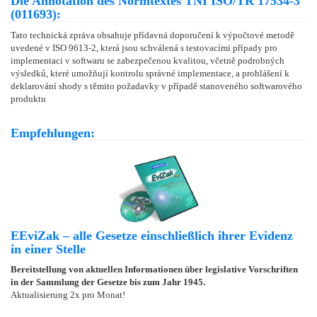
Die Annotation des Normtextes TNI ISO/TR 17534-3
(011693):
Tato technická zpráva obsahuje přídavná doporučení k výpočtové metodě
uvedené v ISO 9613-2, která jsou schválená s testovacími případy pro
implementaci v softwaru se zabezpečenou kvalitou, včetně podrobných
výsledků, které umožňují kontrolu správné implementace, a prohlášení k
deklarování shody s těmito požadavky v případě stanoveného softwarového
produktu
Empfehlungen:
EEviZak – alle Gesetze einschließlich ihrer Evidenz
in einer Stelle
Bereitstellung von aktuellen Informationen über legislative Vorschriften
in der Sammlung der Gesetze bis zum Jahr 1945.
Aktualisierung 2x pro Monat!