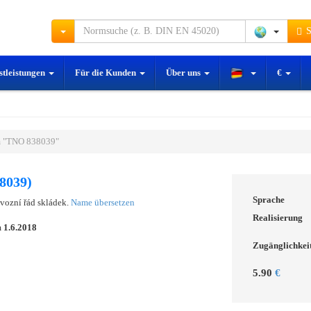
S
stleistungen
Für die Kunden
Über uns
€
m "TNO 838039"
8039)
Sprache
vozní řád skládek.
Name übersetzen
Realisierung
m
1.6.2018
Zugänglichkei
5.90
€