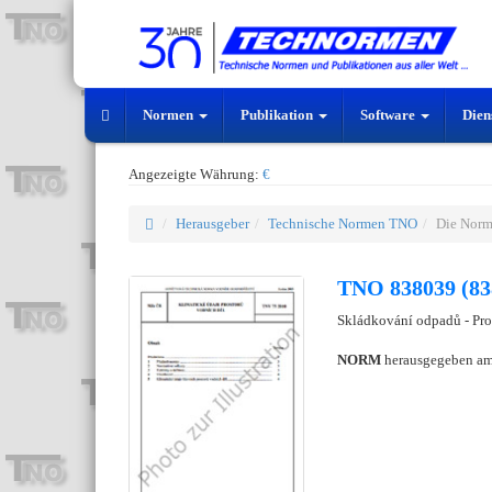
Normen
Publikation
Software
Dien
Angezeigte Währung:
€
Herausgeber
Technische Normen TNO
Die Nor
TNO 838039 (83
Skládkování odpadů - Pro
NORM
herausgegeben a