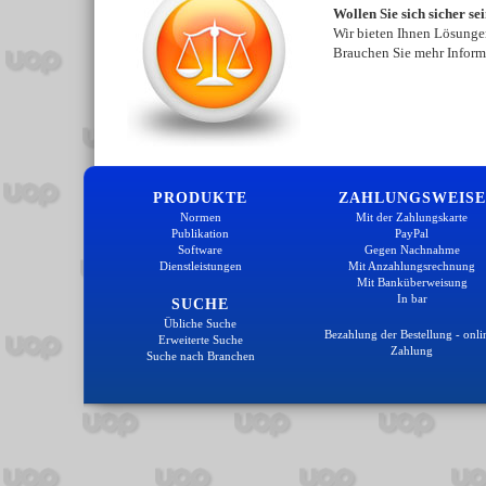
Wollen Sie sich sicher se
Wir bieten Ihnen Lösungen
Brauchen Sie mehr Inform
PRODUKTE
ZAHLUNGSWEISE
Normen
Mit der Zahlungskarte
Publikation
PayPal
Software
Gegen Nachnahme
Dienstleistungen
Mit Anzahlungsrechnung
Mit Banküberweisung
In bar
SUCHE
Übliche Suche
Bezahlung der Bestellung - onli
Erweiterte Suche
Zahlung
Suche nach Branchen