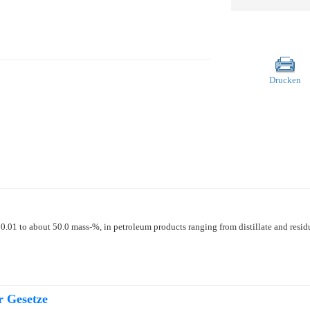
Drucken
 0.01 to about 50.0 mass-%, in petroleum products ranging from distillate and residu
r Gesetze