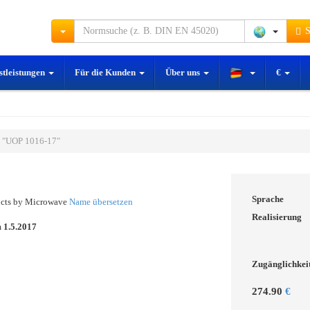
S
stleistungen
Für die Kunden
Über uns
€
 "UOP 1016-17"
Sprache
ucts by Microwave
Name übersetzen
Realisierung
m
1.5.2017
Zugänglichkei
274.90
€