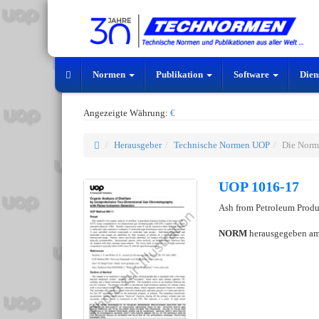
Normen
Publikation
Software
Dien
Angezeigte Währung:
€
Herausgeber
Technische Normen UOP
Die Norm
UOP 1016-17
Ash from Petroleum Prod
NORM
herausgegeben a