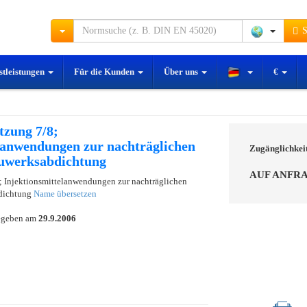
S
stleistungen
Für die Kunden
Über uns
€
tzung 7/8;
lanwendungen zur nachträglichen
Zugänglichkei
auwerksabdichtung
AUF ANFR
; Injektionsmittelanwendungen zur nachträglichen
dichtung
Name übersetzen
egeben am
29.9.2006