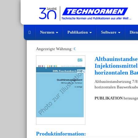
Normen
Publikation
Software
Dien
Angezeigte Währung:
€
Altbauinstandse
Injektionsmitte
horizontalen B
Altbauinstandsetzung 7/8
horizontalen Bauwerksab
PUBLIKATION
herausg
Produktinformation: