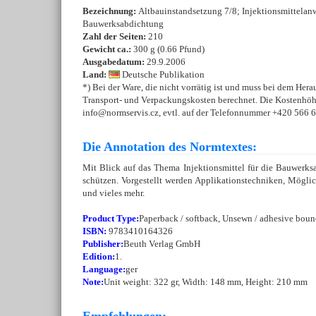
Bezeichnung:
Altbauinstandsetzung 7/8; Injektionsmittelan
Bauwerksabdichtung
Zahl der Seiten:
210
Gewicht ca.:
300 g (0.66 Pfund)
Ausgabedatum:
29.9.2006
Land:
Deutsche Publikation
*) Bei der Ware, die nicht vorrätig ist und muss bei dem Hera
Transport- und Verpackungskosten berechnet. Die Kostenhöhe 
info@normservis.cz, evtl. auf der Telefonnummer +420 566 6
Die Annotation des Normtextes:
Mit Blick auf das Thema Injektionsmittel für die Bauwerk
schützen. Vorgestellt werden Applikationstechniken, Mögli
und vieles mehr.
Product Type:
Paperback / softback, Unsewn / adhesive bou
ISBN:
9783410164326
Publisher:
Beuth Verlag GmbH
Edition:
1.
Language:
ger
Note:
Unit weight: 322 gr, Width: 148 mm, Height: 210 mm