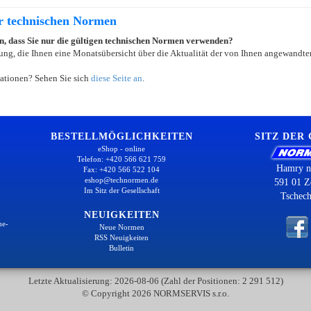
er technischen Normen
ein, dass Sie nur die gültigen technischen Normen verwenden?
ung, die Ihnen eine Monatsübersicht über die Aktualität der von Ihnen angewandten
ationen? Sehen Sie sich
diese Seite an
.
BESTELLMÖGLICHKEITEN
SITZ DER
eShop - online
Telefon: +420 566 621 759
Hamry n
Fax: +420 566 522 104
eshop@technormen.de
591 01 Z
Im Sitz der Gesellschaft
Tschech
NEUIGKEITEN
ne-
Neue Normen
RSS Neuigkeiten
Bulletin
Letzte Aktualisierung: 2026-08-06 (Zahl der Positionen: 2 291 512)
© Copyright 2026 NORMSERVIS s.r.o.