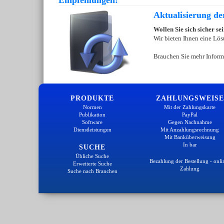
Empfehlungen:
Aktualisierung d
Wollen Sie sich sicher s
Wir bieten Ihnen eine Lös
Brauchen Sie mehr Inform
PRODUKTE
ZAHLUNGSWEISE
Normen
Mit der Zahlungskarte
Publikation
PayPal
Software
Gegen Nachnahme
Dienstleistungen
Mit Anzahlungsrechnung
Mit Banküberweisung
In bar
SUCHE
Übliche Suche
Bezahlung der Bestellung - onli
Erweiterte Suche
Zahlung
Suche nach Branchen