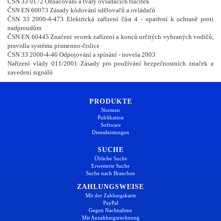
ČSN 33 0172 Označování a tvary ovládacích tlačítek
ČSN EN 60073 Zásady kódování sdělovačů a ovládačů
ČSN 33 2000-4-473 Elektrická zařízení část 4 - opatření k ochraně proti
nadproudům
ČSN EN 60445 Značení svorek zařízení a konců určitých vybraných vodičů,
pravidla systému písmenno-čislice
ČSN 33 2000-4-46 Odpojování a spínání - novela 2003
Nařízení vlády 011/2001 Zásady pro používání bezpečnostních značek a
zavedení signálů
PRODUKTE
Normen
Publikation
Software
Dienstleistungen
SUCHE
Übliche Suche
Erweiterte Suche
Suche nach Branchen
ZAHLUNGSWEISE
Mit der Zahlungskarte
PayPal
Gegen Nachnahme
Mit Anzahlungsrechnung