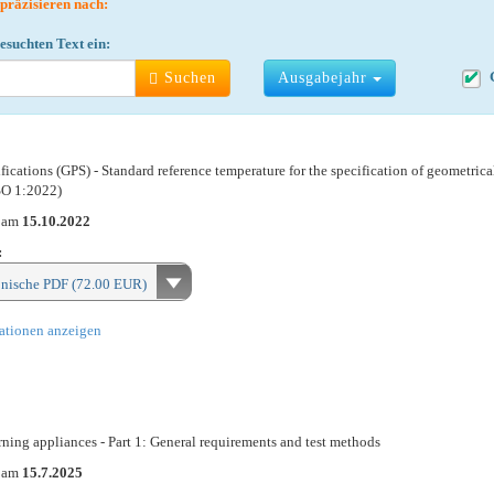
 präzisieren nach:
suchten Text ein:
Suchen
Ausgabejahr
ications (GPS) - Standard reference temperature for the specification of geometrica
SO 1:2022)
n am
15.10.2022
:
onische PDF (72.00 EUR)
ationen anzeigen
rning appliances - Part 1: General requirements and test methods
n am
15.7.2025