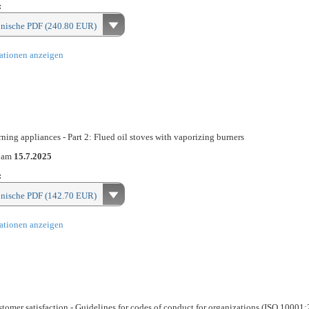
:
onische PDF (240.80 EUR)
ationen anzeigen
rning appliances - Part 2: Flued oil stoves with vaporizing burners
n am
15.7.2025
:
onische PDF (142.70 EUR)
ationen anzeigen
omer satisfaction - Guidelines for codes of conduct for organizations (ISO 10001