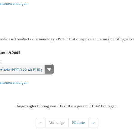
ationen anzeigen
od-based products - Terminology - Part 1: List of equivalent terms (multilingual v
n am
1.9.2005
:
onische PDF (122.40 EUR)
ationen anzeigen
Angezeigter Eintrag von 1 bis 10 aus gesamt 51642 Einträgen.
«
Vorherige
Nächste
»