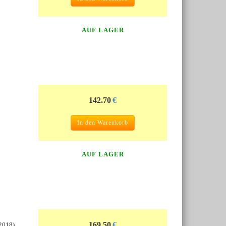
AUF LAGER
142.70
€
In den Warenkorb
AUF LAGER
169.50
€
:2018)