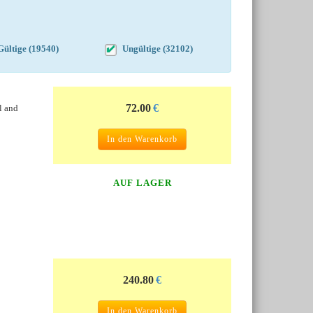
Gültige (19540)
Ungültige (32102)
72.00
€
l and
In den Warenkorb
AUF LAGER
240.80
€
In den Warenkorb