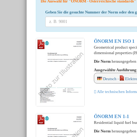
Die Auswahl für "ÖNORM - Österreichische standards"
Geben Sie die gesuchte Nummer der Norm oder den ge
ÖNORM EN ISO 1
Geometrical product specif
dimensional properties (I
Die Norm
herausgegebe
Ausgewählte Ausführung
Deutsch -
Elektr
Alle technischen Inform
ÖNORM EN 1-1
Residential liquid fuel bu
Die Norm
herausgegebe