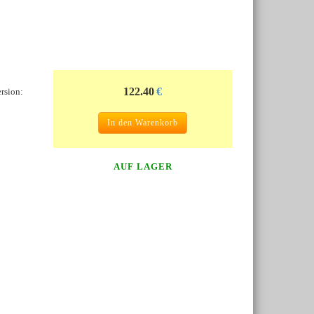
122.40
€
ersion:
In den Warenkorb
AUF LAGER