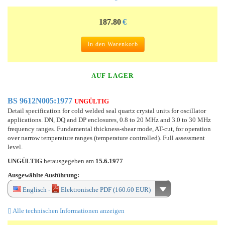
187.80
€
In den Warenkorb
AUF LAGER
BS 9612N005:1977
UNGÜLTIG
Detail specification for cold welded seal quartz crystal units for oscillator
applications. DN, DQ and DP enclosures, 0.8 to 20 MHz and 3.0 to 30 MHz
frequency ranges. Fundamental thickness-shear mode, AT-cut, for operation
over narrow temperature ranges (temperature controlled). Full assessment
level.
UNGÜLTIG
herausgegeben am
15.6.1977
Ausgewählte Ausführung:
Englisch -
Elektronische PDF (160.60 EUR)
Alle technischen Informationen anzeigen