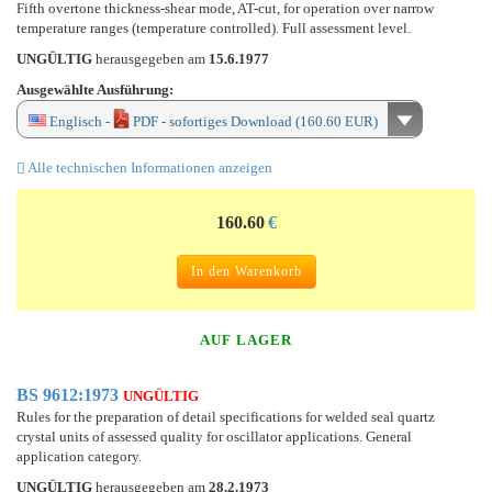
Fifth overtone thickness-shear mode, AT-cut, for operation over narrow
temperature ranges (temperature controlled). Full assessment level.
UNGÜLTIG
herausgegeben am
15.6.1977
Ausgewählte Ausführung:
Englisch -
PDF - sofortiges Download (160.60 EUR)
Alle technischen Informationen anzeigen
160.60
€
In den Warenkorb
AUF LAGER
BS 9612:1973
UNGÜLTIG
Rules for the preparation of detail specifications for welded seal quartz
crystal units of assessed quality for oscillator applications. General
application category.
UNGÜLTIG
herausgegeben am
28.2.1973