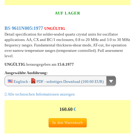
AUF LAGER
BS 9611N005:1977
UNGÜLTIG
Detail specification for solder-sealed quartz crystal units for oscillator
applications. AA, CX and BC/1 enclosures, 0.8 to 20 MHz and 3.0 to 30 MHz
frequency ranges. Fundamental thickness-shear mode, AT-cut, for operation
over narrow temperature ranges (temperature controlled). Full assessment
level.
UNGÜLTIG
herausgegeben am
15.6.1977
Ausgewählte Ausführung:
Englisch -
PDF - sofortiges Download (160.60 EUR)
Alle technischen Informationen anzeigen
160.60
€
In den Warenkorb