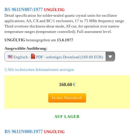
BS 9611N007:1977
UNGÜLTIG
Detail specification for solder-sealed quartz crystal units for oscillator
applications. AA, CX and BC/1 enclosures, 17 to 75 MHz frequency range.
Third overtone thickness-shear mode, AT-cut, for operation over narrow
temperature ranges (temperature controlled). Full assessment level.
UNGÜLTIG
herausgegeben am
15.6.1977
Ausgewählte Ausführung:
Englisch -
PDF - sofortiges Download (160.60 EUR)
Alle technischen Informationen anzeigen
160.60
€
In den Warenkorb
AUF LAGER
BS 9611N008:1977
UNGÜLTIG