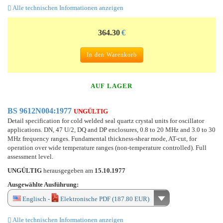
Alle technischen Informationen anzeigen
364.30
€
In den Warenkorb
AUF LAGER
BS 9612N004:1977
UNGÜLTIG
Detail specification for cold welded seal quartz crystal units for oscillator
applications. DN, 47 U/2, DQ and DP enclosures, 0.8 to 20 MHz and 3.0 to 30
MHz frequency ranges. Fundamental thickness-shear mode, AT-cut, for
operation over wide temperature ranges (non-temperature controlled). Full
assessment level.
UNGÜLTIG
herausgegeben am
15.10.1977
Ausgewählte Ausführung:
Englisch -
Elektronische PDF (187.80 EUR)
Alle technischen Informationen anzeigen