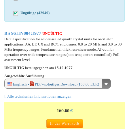
Ungültige (42949)
BS 9611N004:1977
UNGÜLTIG
Detail specification for solder-sealed quartz crystal units for oscillator
applications. AA, BF, CX and BC/1 enclosures, 0.8 to 20 MHz and 3.0 to 30
MHz frequency ranges. Fundamental thickness-shear mode, AT-cut, for
operation over wide temperature ranges (non-temperature controlled). Full
assessment level.
UNGÜLTIG
herausgegeben am
15.10.1977
Ausgewählte Ausführung:
Englisch -
PDF - sofortiges Download (160.60 EUR)
Alle technischen Informationen anzeigen
160.60
€
In den Warenkorb