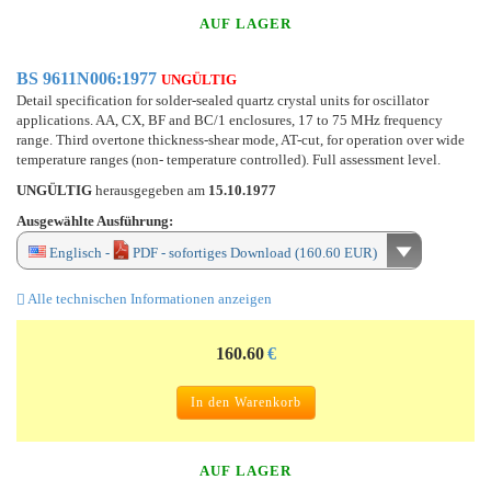
AUF LAGER
BS 9611N006:1977
UNGÜLTIG
Detail specification for solder-sealed quartz crystal units for oscillator
applications. AA, CX, BF and BC/1 enclosures, 17 to 75 MHz frequency
range. Third overtone thickness-shear mode, AT-cut, for operation over wide
temperature ranges (non- temperature controlled). Full assessment level.
UNGÜLTIG
herausgegeben am
15.10.1977
Ausgewählte Ausführung:
Englisch -
PDF - sofortiges Download (160.60 EUR)
Alle technischen Informationen anzeigen
160.60
€
In den Warenkorb
AUF LAGER