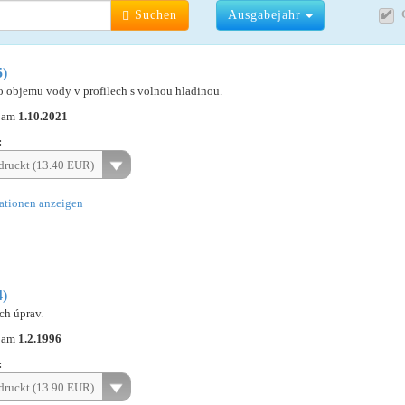
Suchen
Ausgabejahr
5)
o objemu vody v profilech s volnou hladinou.
n am
1.10.2021
:
ruckt (13.40 EUR)
ationen anzeigen
4)
h úprav.
n am
1.2.1996
:
ruckt (13.90 EUR)