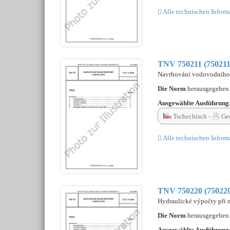
Alle technischen Inform
TNV 750211 (750211
Navrhování vodovodního a
Die Norm
herausgegebe
Ausgewählte Ausführung
Tschechisch -
Ged
Alle technischen Inform
TNV 750220 (75022
Hydraulické výpočty při 
Die Norm
herausgegebe
Ausgewählte Ausführung