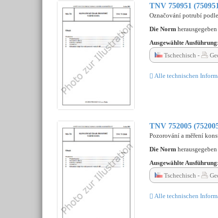
TNV 750951 (75095
Označování potrubí podle
Die Norm
herausgegebe
Ausgewählte Ausführung
Tschechisch -
Ged
Alle technischen Inform
TNV 752005 (75200
Pozorování a měření kons
Die Norm
herausgegebe
Ausgewählte Ausführung
Tschechisch -
Ged
Alle technischen Inform