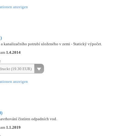
ationen anzeigen
)
 kanalizačního potrubí uloženého v zemi - Statický výpočet.
n am
1.4.2014
:
ruckt (19.30 EUR)
ationen anzeigen
0)
navrhování čistíren odpadních vod.
n am
1.1.2019
: