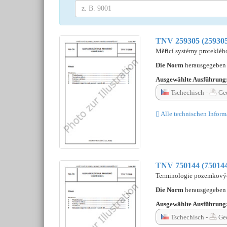
TNV 259305 (25930
Měřicí systémy protekléh
Die Norm
herausgegebe
Ausgewählte Ausführung
Tschechisch -
Ged
Alle technischen Inform
TNV 750144 (75014
Terminologie pozemkovýc
Die Norm
herausgegebe
Ausgewählte Ausführung
Tschechisch -
Ged