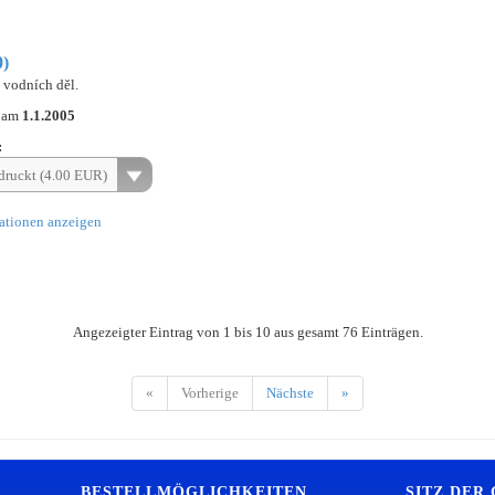
0)
 vodních děl.
n am
1.1.2005
:
ruckt (4.00 EUR)
ationen anzeigen
Angezeigter Eintrag von 1 bis 10 aus gesamt 76 Einträgen.
«
Vorherige
Nächste
»
BESTELLMÖGLICHKEITEN
SITZ DER