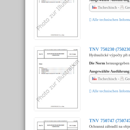
Tschechisch -
Ged
Alle technischen Inform
TNV 750230 (75023
Hydraulické výpočty při 
Die Norm
herausgegebe
Ausgewählte Ausführung
Tschechisch -
Ged
Alle technischen Inform
TNV 750747 (75074
Ochranná zábradlí na obj