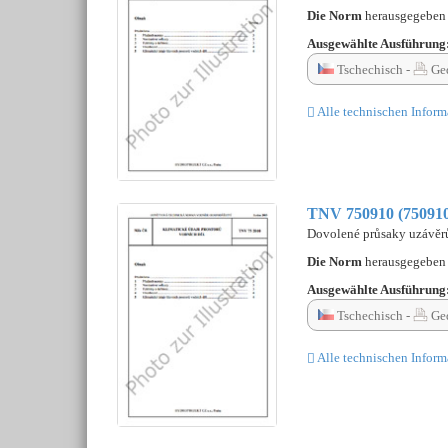
Die Norm
herausgegebe
Ausgewählte Ausführung
Tschechisch -
Ged
Alle technischen Inform
TNV 750910 (75091
Dovolené průsaky uzávěrů
Die Norm
herausgegebe
Ausgewählte Ausführung
Tschechisch -
Ged
Alle technischen Inform