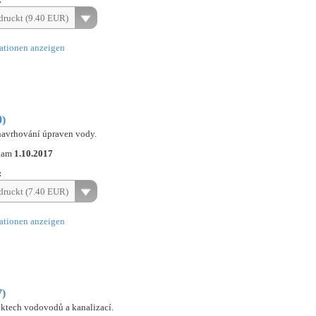
ruckt (9.40 EUR)
ationen anzeigen
0)
navrhování úpraven vody.
n am
1.10.2017
:
ruckt (7.40 EUR)
ationen anzeigen
7)
ektech vodovodů a kanalizací.