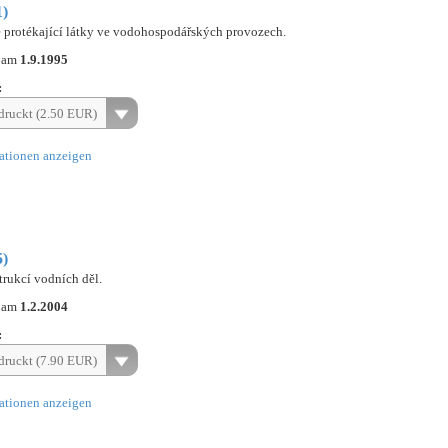
1)
 protékající látky ve vodohospodářských provozech.
n am
1.9.1995
:
ruckt (2.50 EUR)
ationen anzeigen
5)
trukcí vodních děl.
n am
1.2.2004
:
ruckt (7.90 EUR)
ationen anzeigen