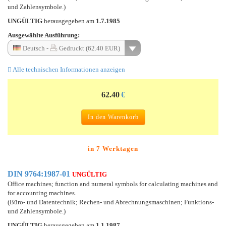
und Zahlensymbole.)
UNGÜLTIG
herausgegeben am
1.7.1985
Ausgewählte Ausführung:
Deutsch -
Gedruckt (62.40 EUR)
Alle technischen Informationen anzeigen
62.40
€
In den Warenkorb
in 7 Werktagen
DIN 9764:1987-01
UNGÜLTIG
Office machines; function and numeral symbols for calculating machines and
for accounting machines.
(Büro- und Datentechnik; Rechen- und Abrechnungsmaschinen; Funktions-
und Zahlensymbole.)
UNGÜLTIG
herausgegeben am
1.1.1987