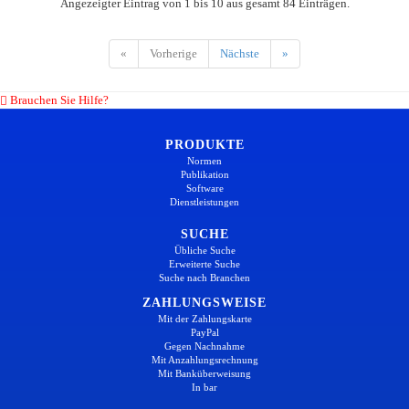
Angezeigter Eintrag von 1 bis 10 aus gesamt 84 Einträgen.
«
Vorherige
Nächste
»
Brauchen Sie Hilfe?
PRODUKTE
Normen
Publikation
Software
Dienstleistungen
SUCHE
Übliche Suche
Erweiterte Suche
Suche nach Branchen
ZAHLUNGSWEISE
Mit der Zahlungskarte
PayPal
Gegen Nachnahme
Mit Anzahlungsrechnung
Mit Banküberweisung
In bar