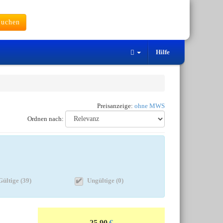
uchen
Hilfe
Preisanzeige:
ohne MWS
Ordnen nach:
Gültige (39)
Ungültige (0)
25.90
€