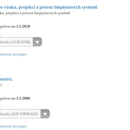
ro výuku, projekci a provoz bioplynových systémů
uku, projekci a provoz bioplynových systémů
egeben am
1.1.2010
:
ruckt (19.90 EUR)
ationen anzeigen
enství.
í.
egeben am
1.1.2006
:
druckt (AUF ANFRAGE)
ationen anzeigen