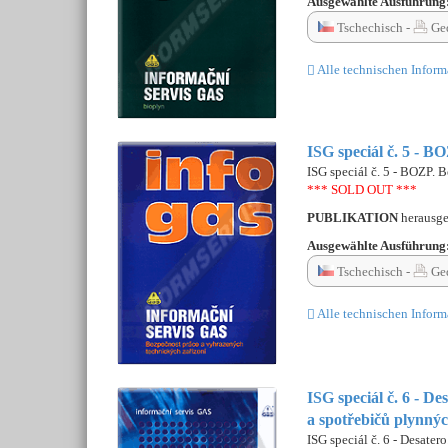
Ausgewählte Ausführung
Tschechisch -
Ge
Alle technischen Inform
ISG speciál č. 5 - B
ISG speciál č. 5 - BOZP. 
*** SOLD OUT ***
PUBLIKATION
herausg
Ausgewählte Ausführung
Tschechisch -
Ge
Alle technischen Inform
ISG speciál č. 6 - D
a spotřebičů plynnýc
ISG speciál č. 6 - Desate