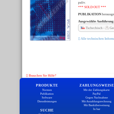
paliv.
*** SOLD OUT ***
PUBLIKATION
herausg
Ausgewählte Ausführung
Tschechisch -
Ge
Alle technischen Inform
Brauchen Sie Hilfe?
PRODUKTE
ZAHLUNGSWEISE
Normen
Mit der Zahlungskarte
Publikation
PayPal
Software
Gegen Nachnahme
Dienstleistungen
Mit Anzahlungsrechnung
Mit Banküberweisung
In bar
SUCHE