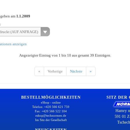
egeben am
1.1.2009
:
druckt (AUF ANFRAGE)
ationen anzeigen
Angezeigter Eintrag von 1 bis 10 aus gesamt 39 Einträgen.
«
Vorherige
Nächste
»
BESTELLMÖGLICHKEITEN
SITZ DER
eShop - online
Telefon: +420 566 621 759
Hamry n
Fax: +420 566 522 104
eshop@technormen.de
591 01 Z
Im Sitz der Gesellschaft
Tschech