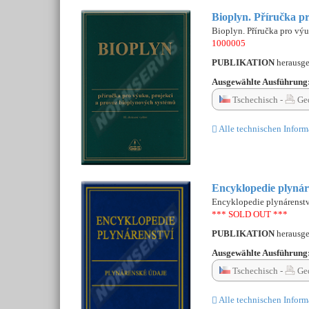
Bioplyn. Příručka p
Bioplyn. Příručka pro vý
1000005
PUBLIKATION
herausg
Ausgewählte Ausführung
Tschechisch -
Ged
Alle technischen Inform
Encyklopedie plynár
Encyklopedie plynárenstv
*** SOLD OUT ***
PUBLIKATION
herausg
Ausgewählte Ausführung
Tschechisch -
Ge
Alle technischen Inform