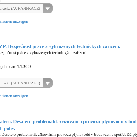
:
druckt (AUF ANFRAGE)
ationen anzeigen
OZP. Bezpečnost práce a vyhrazených technických zařízení.
Bezpečnost práce a vyhrazených technických zařízení.
egeben am
1.1.2008
:
druckt (AUF ANFRAGE)
ationen anzeigen
esatero. Desatero problematik zřizování a provozu plynovodů v bu
h paliv.
ro. Desatero problematik zřizování a provozu plynovodů v budovách a spotřebičů p