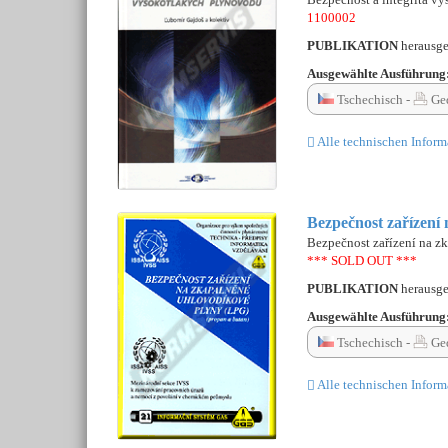
1100002
PUBLIKATION
herausg
Ausgewählte Ausführung
Tschechisch -
Ged
Alle technischen Inform
Bezpečnost zařízení
Bezpečnost zařízení na z
*** SOLD OUT ***
PUBLIKATION
herausg
Ausgewählte Ausführung
Tschechisch -
Ge
Alle technischen Inform