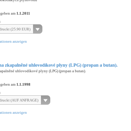
egeben am
1.1.2011
:
ruckt (25.90 EUR)
ationen anzeigen
 na zkapalněné uhlovodíkové plyny (LPG) (propan a butan).
kapalněné uhlovodíkové plyny (LPG) (propan a butan).
egeben am
1.1.1998
:
druckt (AUF ANFRAGE)
ationen anzeigen