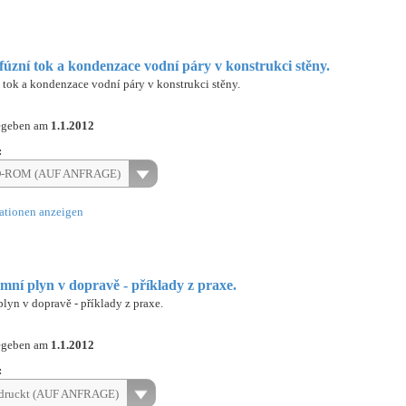
Difúzní tok a kondenzace vodní páry v konstrukci stěny.
í tok a kondenzace vodní páry v konstrukci stěny.
egeben am
1.1.2012
:
-ROM (AUF ANFRAGE)
ationen anzeigen
emní plyn v dopravě - příklady z praxe.
plyn v dopravě - příklady z praxe.
egeben am
1.1.2012
:
druckt (AUF ANFRAGE)