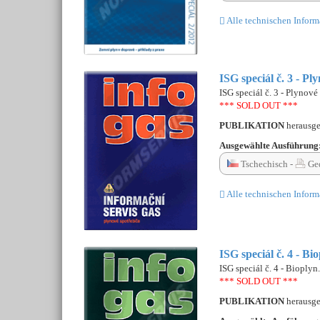
Alle technischen Inform
ISG speciál č. 3 - Pl
ISG speciál č. 3 - Plynové
*** SOLD OUT ***
PUBLIKATION
herausg
Ausgewählte Ausführung
Tschechisch -
Ge
Alle technischen Inform
ISG speciál č. 4 - Bio
ISG speciál č. 4 - Bioplyn.
*** SOLD OUT ***
PUBLIKATION
herausg