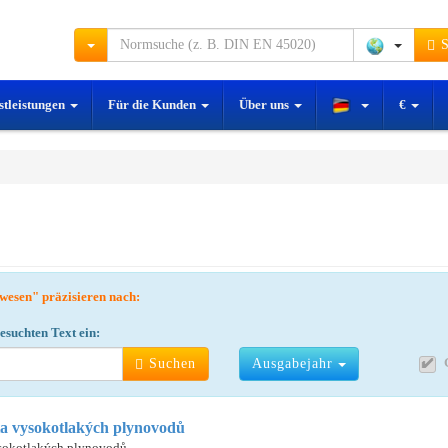
S
stleistungen
Für die Kunden
Über uns
€
rkwesen" präzisieren nach:
suchten Text ein:
Suchen
Ausgabejahr
ita vysokotlakých plynovodů
ysokotlakých plynovodů