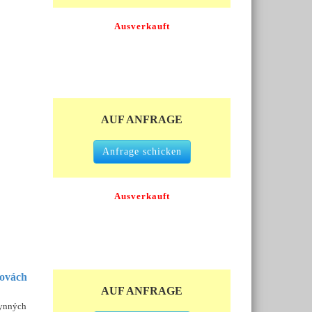
Ausverkauft
AUF ANFRAGE
Anfrage schicken
Ausverkauft
dovách
AUF ANFRAGE
lynných