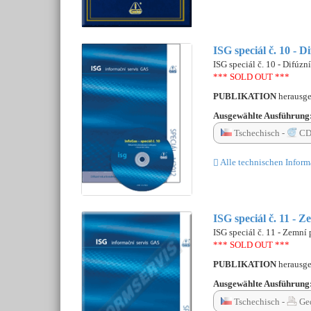
ISG speciál č. 10 - 
ISG speciál č. 10 - Difúzn
*** SOLD OUT ***
PUBLIKATION
herausg
Ausgewählte Ausführung
Tschechisch -
CD
Alle technischen Inform
ISG speciál č. 11 - Z
ISG speciál č. 11 - Zemní 
*** SOLD OUT ***
PUBLIKATION
herausg
Ausgewählte Ausführung
Tschechisch -
Ge