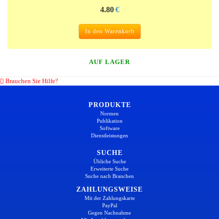
4.80
€
In den Warenkorb
AUF LAGER
Brauchen Sie Hilfe?
PRODUKTE
Normen
Publikation
Software
Dienstleistungen
SUCHE
Übliche Suche
Erweiterte Suche
Suche nach Branchen
ZAHLUNGSWEISE
Mit der Zahlungskarte
PayPal
Gegen Nachnahme