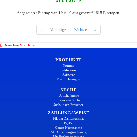
AUF LAGER
Angezeigter Eintrag von 1 bis 10 aus gesamt 64615 Einträgen.
«
Vorherige
Nächste
»
Brauchen Sie Hilfe?
PRODUKTE
Normen
Publikation
Software
Dienstleistungen
SUCHE
Übliche Suche
Erweiterte Suche
Suche nach Branchen
ZAHLUNGSWEISE
Mit der Zahlungskarte
PayPal
Gegen Nachnahme
Mit Anzahlungsrechnung
Mit Banküberweisung