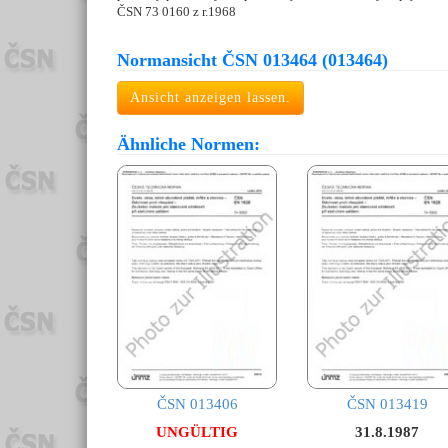
ČSN 73 0160 z r.1968
Normansicht ČSN 013464 (013464)
Ansicht anzeigen lassen.
Ähnliche Normen:
ČSN 013406
ČSN 013419
UNGÜLTIG
31.8.1987