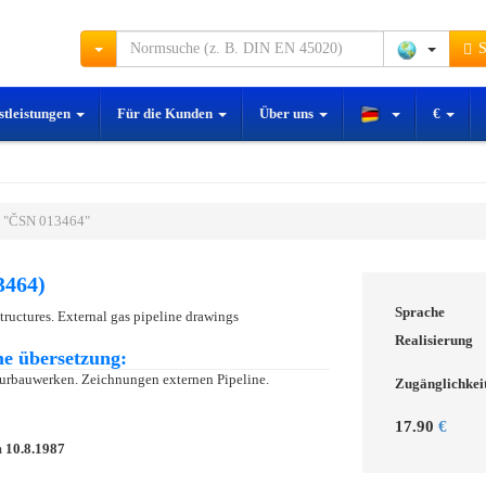
S
stleistungen
Für die Kunden
Über uns
€
 "ČSN 013464"
3464)
Sprache
tructures. External gas pipeline drawings
Realisierung
e übersetzung:
urbauwerken. Zeichnungen externen Pipeline.
Zugänglichkei
17.90
€
m
10.8.1987