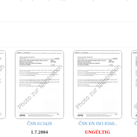
ČSN 013420
ČSN EN ISO 8560..
Č
1.7.2004
UNGÜLTIG