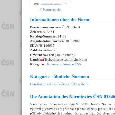
Normansicht
Informationen über die Norm:
Bezeichnung normen:
ČSN 013464
Zeichen:
013464
Katalog-Nummer:
24139
Ausgabedatum normen:
10.8.1987
SKU:
NS-116615
Zahl der Seiten:
40
Gewicht ca.:
120 g (0.26 Pfund)
Land:
Tschechische technische Norm
Kategorie:
Technische Normen ČSN
Kategorie - ähnliche Normen:
Construction drawings
Gas supply systems
Die Annotation des Normtextes ČSN 01346
V normě jsou zapracovány údaje ST SEV 5O47-85. Norma pla
výkresů plynovodu a v přílohách jednak značky pro situace a
příklady přehledných i podrobných situací různých plynovod