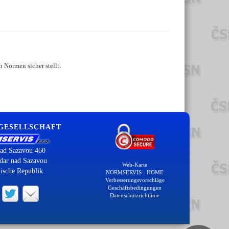
 Normen sicher stellt.
 GESELLSCHAFT
ad Sazavou 460
dar nad Sazavou
Web-Karte
ische Republik
NORMSERVIS - HOME
Verbesserungsvorschläge
Geschäftsbedingungen
Datenschutzrichtlinie