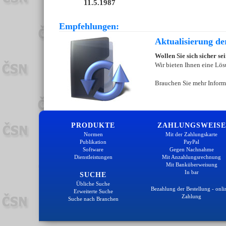
11.5.1987
Empfehlungen:
Aktualisierung d
Wollen Sie sich sicher s
Wir bieten Ihnen eine Lös
Brauchen Sie mehr Inform
PRODUKTE
ZAHLUNGSWEISE
Normen
Mit der Zahlungskarte
Publikation
PayPal
Software
Gegen Nachnahme
Dienstleistungen
Mit Anzahlungsrechnung
Mit Banküberweisung
In bar
SUCHE
Übliche Suche
Bezahlung der Bestellung - onli
Erweiterte Suche
Zahlung
Suche nach Branchen