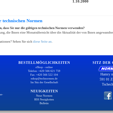
1.10.2000
er technischen Normen
ein, dass Sie nur die gültigen technischen Normen verwenden?
ung, die Ihnen eine Monatsübersicht über die Aktualität der von Ihnen angewandten
ationen? Sehen Sie sich
diese Seite an
.
BESTELLMÖGLICHKEITEN
SITZ DER
eShop - online
Telefon: +420 566 621 759
Hamry n
Fax: +420 566 522 104
eshop@technormen.de
591 01 Z
Im Sitz der Gesellschaft
Tschech
NEUIGKEITEN
ne-
Neue Normen
RSS Neuigkeiten
Bulletin