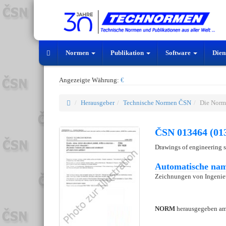
Normen
Publikation
Software
Dien
Angezeigte Währung:
€
Herausgeber
Technische Normen ČSN
Die Norm
ČSN 013464 (01
Drawings of engineering s
Automatische nam
Zeichnungen von Ingenie
NORM
herausgegeben a