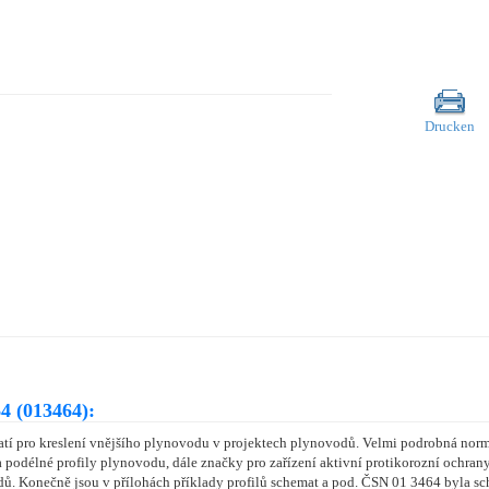
Drucken
4 (013464):
tí pro kreslení vnějšího plynovodu v projektech plynovodů. Velmi podrobná nor
 podélné profily plynovodu, dále značky pro zařízení aktivní protikorozní ochran
ů. Konečně jsou v přílohách příklady profilů schemat a pod. ČSN 01 3464 byla sc