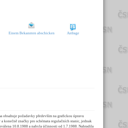
Einem Bekannten abschicken
Anfrage
ma obsahuje požadavky především na grafickou úpravu
y a konečně značky pro schémata regulačních stanic, jednak
hválena 10.8.1988 a nabyla účinnosti od 1.7.1988. Nahradila