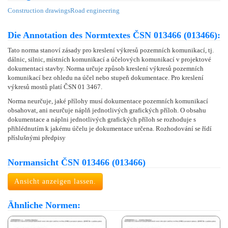
Construction drawings
Road engineering
Die Annotation des Normtextes ČSN 013466 (013466):
Tato norma stanoví zásady pro kreslení výkresů pozemních komunikací, tj.
dálnic, silnic, místních komunikací a účelových komunikací v projektové
dokumentaci stavby. Norma určuje způsob kreslení výkresů pozemních
komunikací bez ohledu na účel nebo stupeň dokumentace. Pro kreslení
výkresů mostů platí ČSN 01 3467.
Norma neurčuje, jaké přílohy musí dokumentace pozemních komunikací
obsahovat, ani neurčuje náplň jednotlivých grafických příloh. O obsahu
dokumentace a náplni jednotlivých grafických příloh se rozhoduje s
přihlédnutím k jakému účelu je dokumentace určena. Rozhodování se řídí
příslušnými předpisy
Normansicht ČSN 013466 (013466)
Ansicht anzeigen lassen.
Ähnliche Normen: