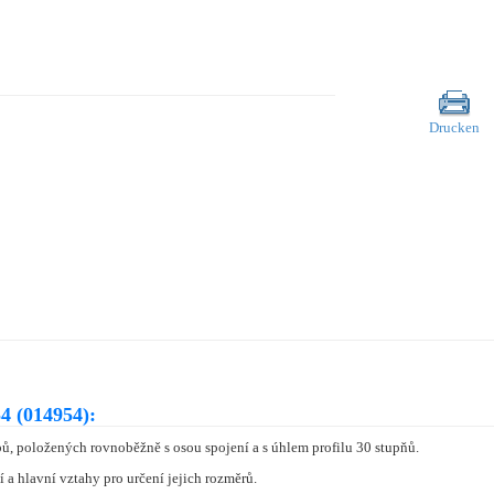
Drucken
4 (014954):
ů, položených rovnoběžně s osou spojení a s úhlem profilu 30 stupňů.
 a hlavní vztahy pro určení jejich rozměrů.