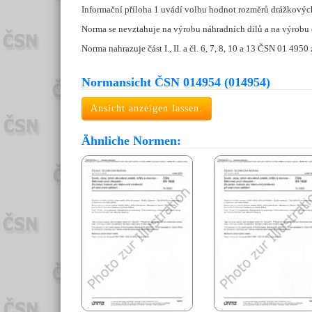
Informační příloha 1 uvádí volbu hodnot rozměrů drážkových s
Norma se nevztahuje na výrobu náhradních dílů a na výrobu 
Norma nahrazuje část I., II. a čl. 6, 7, 8, 10 a 13 ČSN 01 4950
Normansicht ČSN 014954 (014954)
Ansicht anzeigen lassen.
Ähnliche Normen: