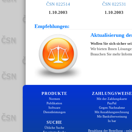
ČSN 022514
ČSN 022531
1.10.2003
1.10.2003
Empfehlungen:
Aktualisierung de
Wollen Sie sich sicher se
Wir bieten Ihnen Lösungen
Brauchen Sie mehr Inform
PRODUKTE
ZAHLUNGSWEISE
Normen
Mit der Zahlungskarte
Publikation
PayPal
Software
Gegen Nachnahme
Dienstleistungen
Mit Anzahlungsrechnung
Mit Banküberweisung
In bar
SUCHE
Übliche Suche
Bezahlung der Bestellung - onli