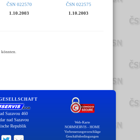
ČSN 022570
ČSN 022575
1.10.2003
1.10.2003
n könnten.
 GESELLSCHAFT
ad Sazavou 460
dar nad Sazavou
Web-Karte
ische Republik
NORMSERVIS - HOME
Verbesserungsvorschläge
Geschäftsbedingungen