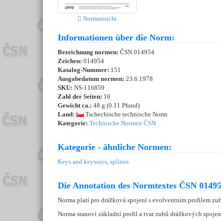
Normansicht
Informationen über die Norm:
Bezeichnung normen:
ČSN 014954
Zeichen:
014954
Katalog-Nummer:
151
Ausgabedatum normen:
23.6.1978
SKU:
NS-116859
Zahl der Seiten:
16
Gewicht ca.:
48 g (0.11 Pfund)
Land:
Tschechische technische Norm
Kategorie:
Technische Normen ČSN
Kategorie - ähnliche Normen:
Keys and keyways, splines
Die Annotation des Normtextes ČSN 01495
Norma platí pro drážková spojení s evolventním profilem zub
Norma stanoví základní profil a tvar zubů drážkových spojení