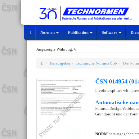
Normen
Publikation
Software
Dien
Angezeigte Währung:
€
Herausgeber
Technische Normen ČSN
Die Norm
ČSN 014954 (01
Involute splines with pres
Automatische nam
Formschlüssige Verbindun
Grundprofil und der Form
NORM
herausgegeben a