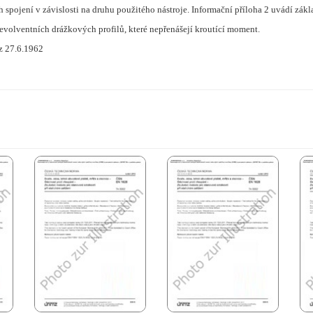
pojení v závislosti na druhu použitého nástroje. Informační příloha 2 uvádí zákla
evolventních drážkových profilů, které nepřenášejí kroutící moment.
 z 27.6.1962