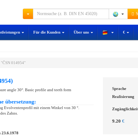
S
stleistungen
Für die Kunden
Über uns
€
 "ČSN 014954"
4954)
Sprache
sure angle 30°. Basic profile and teeth form
Realisierung
e übersetzung:
g Evolventenprofil mit einem Winkel von 30 °.
Zugänglichkei
 des Zahns.
9.20
€
m
23.6.1978