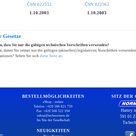
ČSN 022532
ČSN 022562
1.10.2003
1.10.2003
r Gesetze
in, dass Sie nur die gültigen technischen Vorschriften verwenden?
, damit Sie immer nur die gültigen (aktuellen) legislativen Vorschriften verwende
ationen? Sehen Sie sich
diese Seite an
.
BESTELLMÖGLICHKEITEN
SITZ DER
eShop - online
Telefon: +420 566 621 759
Hamry n
Fax: +420 566 522 104
eshop@technormen.de
591 01 Z
Im Sitz der Gesellschaft
Tschech
NEUIGKEITEN
ne-