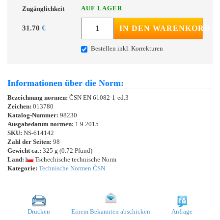
AUF LAGER
Zugänglichkeit
31.70
€
IN DEN WARENKORB
Bestellen inkl. Korrekturen
Informationen über die Norm:
Bezeichnung normen:
ČSN EN 61082-1-ed.3
Zeichen:
013780
Katalog-Nummer:
98230
Ausgabedatum normen:
1.9.2015
SKU:
NS-614142
Zahl der Seiten:
98
Gewicht ca.:
325 g (0.72 Pfund)
Land:
Tschechische technische Norm
Kategorie:
Technische Normen ČSN
Drucken
Einem Bekannten abschicken
Anfrage