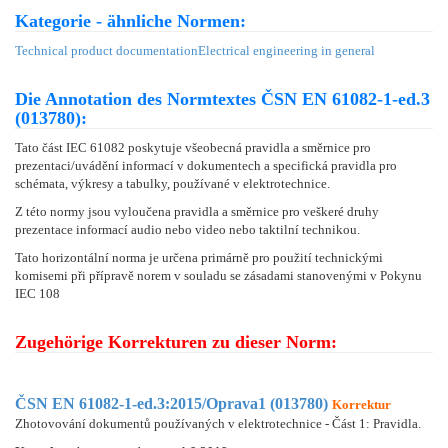
Kategorie - ähnliche Normen:
Technical product documentation
Electrical engineering in general
Die Annotation des Normtextes ČSN EN 61082-1-ed.3
(013780):
Tato část IEC 61082 poskytuje všeobecná pravidla a směrnice pro
prezentaci/uvádění informací v dokumentech a specifická pravidla pro
schémata, výkresy a tabulky, používané v elektrotechnice.
Z této normy jsou vyloučena pravidla a směrnice pro veškeré druhy
prezentace informací audio nebo video nebo taktilní technikou.
Tato horizontální norma je určena primárně pro použití technickými
komisemi při přípravě norem v souladu se zásadami stanovenými v Pokynu
IEC 108
Zugehörige Korrekturen zu dieser Norm:
ČSN EN 61082-1-ed.3:2015/Oprava1 (013780)
Korrektur
Zhotovování dokumentů používaných v elektrotechnice - Část 1: Pravidla.