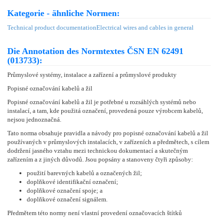
Kategorie - ähnliche Normen:
Technical product documentation
Electrical wires and cables in general
Die Annotation des Normtextes ČSN EN 62491
(013733):
Průmyslové systémy, instalace a zařízení a průmyslové produkty
Popisné označování kabelů a žil
Popisné označování kabelů a žil je potřebné u rozsáhlých systémů nebo
instalací, a tam, kde použitá označení, provedená pouze výrobcem kabelů,
nejsou jednoznačná.
Tato norma obsahuje pravidla a návody pro popisné označování kabelů a žil
používaných v průmyslových instalacích, v zařízeních a předmětech, s cílem
dodržení jasného vztahu mezi technickou dokumentací a skutečným
zařízením a z jiných důvodů. Jsou popsány a stanoveny čtyři způsoby:
použití barevných kabelů a označených žil;
doplňkové identifikační označení;
doplňkové označení spoje; a
doplňkové označení signálem.
Předmětem této normy není vlastní provedení označovacích štítků