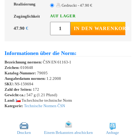
Realisierung
Gedruckt - 47.90 €
AUF LAGER
Zugänglichkeit
47.90
€
IN DEN WARENKORB
Informationen über die Norm:
Bezeichnung normen:
ČSN EN 61163-1
Zeichen:
010648
Katalog-Nummer:
79695
Ausgabedatum normen:
1.2.2008
SKU:
NS-159694
Zahl der Seiten:
172
Gewicht ca.:
547 g (1.21 Pfund)
Land:
Tschechische technische Norm
Kategorie:
Technische Normen ČSN
Drucken
Einem Bekannten abschicken
Anfrage