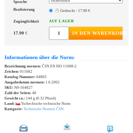
Sprache
Realisierung
Gedruckt - 17.90 €
AUF LAGER
Zugänglichkeit
17.90
€
IN DEN WARENKORB
Informationen über die Norm:
Bezeichnung normen:
ČSN EN ISO 11688-2
Zeichen:
011682
Katalog-Nummer:
64865
Ausgabedatum normen:
1.6.2002
SKU:
NS-164827
Zahl der Seiten:
48
Gewicht ca.:
144 g (0.32 Pfund)
Land:
Tschechische technische Norm
Kategorie:
Technische Normen ČSN