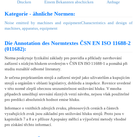
Drucken
Einem Bekannten abschicken
Anfrage
Kategorie - ähnliche Normen:
Noise emitted by machines and equipment
Characteristics and design of
machines, apparatus, equipment
Die Annotation des Normtextes ČSN EN ISO 11688-2
(011682):
Norma poskytuje fyzikální základy pro pravidla a příklady navrhování
zařízení s nízkým hlukem uvedeným v ČSN EN ISO 11688-1 a pomáhá při
studiu rozsáhlé odborné literatury.
Je určena projektantům strojů a zařízení stejně jako uživatelům a kupujícím
strojů a orgánům v oblasti legislativy, dohledu a inspekce. Rovnice uvedené
v této normě zlepší obecnou srozumitelnost snižování hluku. V mnoha
případech umožňují srovnání různých verzí návrhu, nejsou však použitelné
pro predikci absolutních hodnot emise hluku.
Informace o vnitřních zdrojích zvuku, přenosových cestách a částech
vyzařujících zvuk jsou základní pro snižování hluku strojů. Proto jsou v
kapitolách 7 a 8 a v příloze A popsány měřicí a výpočetní metody vhodné
pro získání těchto informací.