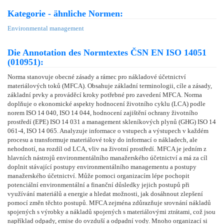
Kategorie - ähnliche Normen:
Environmental management
Die Annotation des Normtextes ČSN EN ISO 14051
(010951):
Norma stanovuje obecné zásady a rámec pro nákladové účetnictví
materiálových toků (MFCA). Obsahuje základní terminologii, cíle a zásady,
základní prvky a prováděcí kroky potřebné pro zavedení MFCA. Norma
doplňuje o ekonomické aspekty hodnocení životního cyklu (LCA) podle
norem ISO 14 040, ISO 14 044, hodnocení zajištění ochrany životního
prostředí (EPE) ISO 14 031 a management skleníkových plynů (GHG) ISO 14
061-4, ISO 14 065. Analyzuje informace o vstupech a výstupech v každém
procesu a transformuje materiálové toky do informací o nákladech, ale
nehodnotí, na rozdíl od LCA, vliv na životní prostředí. MFCA je jedním z
hlavních nástrojů environmentálního manažerského účetnictví a má za cíl
doplnit stávající postupy environmentálního managementu a postupy
manažerského účetnictví. Může pomoci organizacím lépe pochopit
potenciální environmentální a finanční důsledky jejich postupů při
využívání materiálů a energie a hledat možnosti, jak dosáhnout zlepšení
pomocí změn těchto postupů. MFCA zejména zdůrazňuje srovnání nákladů
spojených s výrobky a nákladů spojených s materiálovými ztrátami, což jsou
například odpady, emise do ovzduší a odpadní vody. Mnoho organizací si