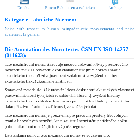
Drucken
Einem Bekannten abschicken
Anfrage
Kategorie - ähnliche Normen:
Noise with respect to human beings
Acoustic measurements and noise
abatement in general
Die Annotation des Normtextes ČSN EN ISO 14257
(011623):
Tato mezinárodní norma stanovuje metodu určování křivky prostorového
rozložení zvuku a odvození dvou charakteristik (míra poklesu hladin
akustického tlaku při zdvojnásobení vzdálenosti a zvýšení hladiny
akustického tlaku) zkoumané místnosti.
Stanovená metoda slouží k určování dvou deskriptorů akustických vlastností
pracovní místnosti týkajících se snižování hluku; tj. zvýšení hladiny
akustického tlaku vzhledem k volnému poli a pokles hladiny akustického
tlaku při zdvojnásobení vzdálenosti, ze změřených dat.
Tato mezinárodní norma je použitelná pro pracovní prostory libovolných
tvarů a libovolných rozměrů, které zajišťují rozmístění potřebného počtu
poloh mikrofonů umožňujících výpočet regrese.
Data získaná pomocí této mezinárodní normy se používají pro: