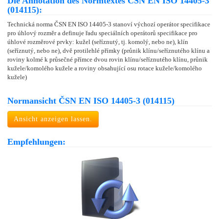
Die Annotation des Normtextes ČSN EN ISO 14405-3
(014115):
Technická norma ČSN EN ISO 14405-3 stanoví výchozí operátor specifikace
pro úhlový rozměr a definuje řadu speciálních operátorů specifikace pro
úhlové rozměrové prvky: kužel (seříznutý, tj. komolý, nebo ne), klín
(seříznutý, nebo ne), dvě protilehlé přímky (průnik klínu/seříznutého klínu a
roviny kolmé k průsečné přímce dvou rovin klínu/seříznutého klínu, průnik
kužele/komolého kužele a roviny obsahující osu rotace kužele/komolého
kužele)
Normansicht ČSN EN ISO 14405-3 (014115)
Ansicht anzeigen lassen.
Empfehlungen: