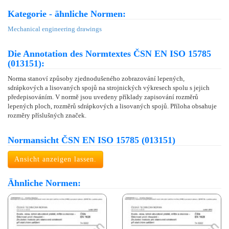
Kategorie - ähnliche Normen:
Mechanical engineering drawings
Die Annotation des Normtextes ČSN EN ISO 15785
(013151):
Norma stanoví způsoby zjednodušeného zobrazování lepených,
sdrápkových a lisovaných spojů na strojnických výkresech spolu s jejich
předepisováním. V normě jsou uvedeny příklady zapisování rozměrů
lepených ploch, rozměrů sdrápkových a lisovaných spojů. Příloha obsahuje
rozměry příslušných značek.
Normansicht ČSN EN ISO 15785 (013151)
Ansicht anzeigen lassen.
Ähnliche Normen: