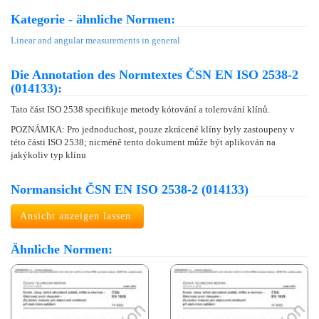
Kategorie - ähnliche Normen:
Linear and angular measurements in general
Die Annotation des Normtextes ČSN EN ISO 2538-2
(014133):
Tato část ISO 2538 specifikuje metody kótování a tolerování klínů.
POZNÁMKA: Pro jednoduchost, pouze zkrácené klíny byly zastoupeny v
této části ISO 2538; nicméně tento dokument může být aplikován na
jakýkoliv typ klínu
Normansicht ČSN EN ISO 2538-2 (014133)
Ansicht anzeigen lassen.
Ähnliche Normen: