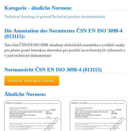
Kategorie - ähnliche Normen:
Technical drawings in general
Technical product documentation
Die Annotation des Normtextes ČSN EN ISO 3098-4
(013115):
Tato část ČSN EN ISO 3098 obsahuje diakritická znaménka a zvláštní znaky
pro písmo psané latinskou abecedou pro použití na technických výkresech a
v jiné technické dokumentaci
Normansicht ČSN EN ISO 3098-4 (013115)
Ansicht anzeigen lassen.
Ähnliche Normen: