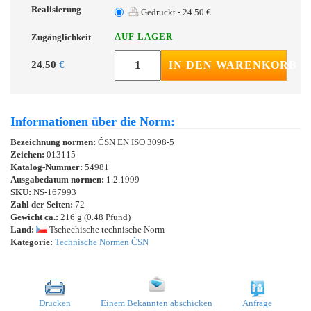
Realisierung
Gedruckt - 24.50 €
AUF LAGER
Zugänglichkeit
24.50
€
IN DEN WARENKORB
Informationen über die Norm:
Bezeichnung normen:
ČSN EN ISO 3098-5
Zeichen:
013115
Katalog-Nummer:
54981
Ausgabedatum normen:
1.2.1999
SKU:
NS-167993
Zahl der Seiten:
72
Gewicht ca.:
216 g (0.48 Pfund)
Land:
Tschechische technische Norm
Kategorie:
Technische Normen ČSN
Drucken
Einem Bekannten abschicken
Anfrage