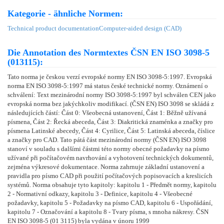
Kategorie - ähnliche Normen:
Technical product documentation
Computer-aided design (CAD)
Die Annotation des Normtextes ČSN EN ISO 3098-5
(013115):
Tato norma je českou verzí evropské normy EN ISO 3098-5:1997. Evropská
norma EN ISO 3098-5:1997 má status české technické normy. Oznámení o
schválení: Text mezinárodní normy ISO 3098-5:1997 byl schválen CEN jako
evropská norma bez jakýchkoliv modifikací. (ČSN EN) ISO 3098 se skládá z
následujících částí: Část 0: Všeobecná ustanovení, Část 1: Běžně užívaná
písmena, Část 2: Řecká abeceda, Část 3: Diakritická znaménka a značky pro
písmena Latinské abecedy, Část 4: Cyrilice, Část 5: Latinská abeceda, číslice
a značky pro CAD. Tato pátá část mezinárodní normy (ČSN EN) ISO 3098
stanoví v souladu s dalšími částmi této normy obecné požadavky na písmo
užívané při počítačovém navrhování a vyhotovení technických dokumentů,
zejména výkresové dokumentace. Norma zahrnuje základní ustanovení a
pravidla pro písmo CAD při použití počítačových popisovacích a kreslicích
systémů. Norma obsahuje tyto kapitoly: kapitolu 1 - Předmět normy, kapitolu
2 - Normativní odkazy, kapitolu 3 - Definice, kapitolu 4 - Všeobecné
požadavky, kapitolu 5 - Požadavky na písmo CAD, kapitolu 6 - Uspořádání,
kapitolu 7 - Označování a kapitolu 8 - Tvary písma, s mnoha nákresy. ČSN
EN ISO 3098-5 (01 3115) byla vydána v únoru 1999