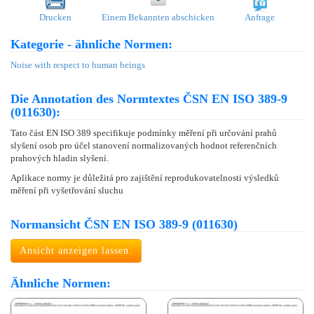
Drucken
Einem Bekannten abschicken
Anfrage
Kategorie - ähnliche Normen:
Noise with respect to human beings
Die Annotation des Normtextes ČSN EN ISO 389-9
(011630):
Tato část EN ISO 389 specifikuje podmínky měření při určování prahů
slyšení osob pro účel stanovení normalizovaných hodnot referenčních
prahových hladin slyšení.
Aplikace normy je důležitá pro zajištění reprodukovatelnosti výsledků
měření při vyšetřování sluchu
Normansicht ČSN EN ISO 389-9 (011630)
Ansicht anzeigen lassen.
Ähnliche Normen: