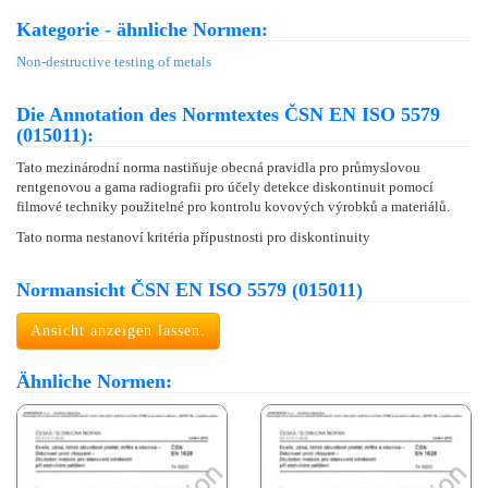
Kategorie - ähnliche Normen:
Non-destructive testing of metals
Die Annotation des Normtextes ČSN EN ISO 5579
(015011):
Tato mezinárodní norma nastiňuje obecná pravidla pro průmyslovou
rentgenovou a gama radiografii pro účely detekce diskontinuit pomocí
filmové techniky použitelné pro kontrolu kovových výrobků a materiálů.
Tato norma nestanoví kritéria přípustnosti pro diskontinuity
Normansicht ČSN EN ISO 5579 (015011)
Ansicht anzeigen lassen.
Ähnliche Normen: