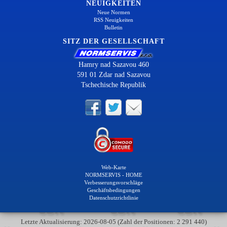
NEUIGKEITEN
Neue Normen
RSS Neuigkeiten
Bulletin
SITZ DER GESELLSCHAFT
Hamry nad Sazavou 460
591 01 Zdar nad Sazavou
Tschechische Republik
Web-Karte
NORMSERVIS - HOME
Verbesserungsvorschläge
Geschäftsbedingungen
Datenschutzrichtlinie
Letzte Aktualisierung: 2026-08-05 (Zahl der Positionen: 2 291 440)