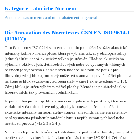
Kategorie - ähnliche Normen:
Acoustic measurements and noise abatement in general
Die Annotation des Normtextes ČSN EN ISO 9614-1
(011617):
Tato část normy ISO 9614 stanovuje metodu pro měření složky akustické
intenzity kolmé k měřicí ploše, která je vybrána tak, aby obklopila zdroj
(zdroje) hluku, jehož akustický výkon je určován. Hladina akustického
výkonu v oktávových, třetinooktávových nebo ve vybraných vážených
pásmech je vypočtena z naměřených hodnot. Metodu lze použít pro
libovolný zdroj hluku, pro který může být stanovena pevná měřicí plocha a
na které je hluk vyzařovaný zdrojem stálý v čase (jak je uvedeno v 3.13).
Zdroj hluku je určen výběrem měřicí plochy. Metoda je použitelná jak v
laboratorních, tak provozních podmínkách.
Je použitelná pro zdroje hluku umístěné v jakémkoli prostředí, které není
variabilní v čase do takové míry, aby byla omezena přesnost měření
akustické intenzity na nepřijatelný stupeň; ani sonda na měření intenzity
není vystavena působení proudění plynu s nepřípustnou rychlostí nebo
nestálostí proudu ( viz 5.3 a 5.4 ).
V některých případech může být shledáno, že podmínky zkoušky jsou příliš
nepříznivé a nevyhoví požadavkům této části normy ISO 9614. Zejména