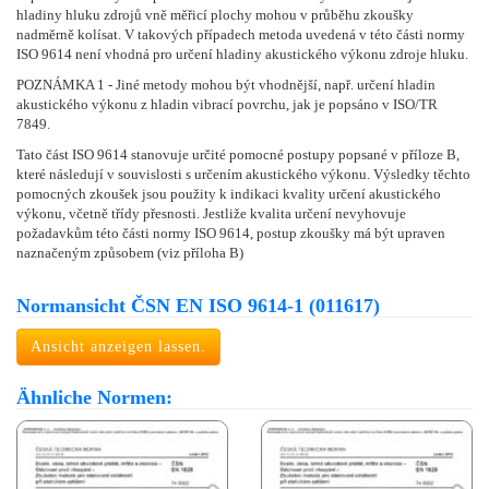
hladiny hluku zdrojů vně měřicí plochy mohou v průběhu zkoušky
nadměrně kolísat. V takových případech metoda uvedená v této části normy
ISO 9614 není vhodná pro určení hladiny akustického výkonu zdroje hluku.
POZNÁMKA 1 - Jiné metody mohou být vhodnější, např. určení hladin
akustického výkonu z hladin vibrací povrchu, jak je popsáno v ISO/TR
7849.
Tato část ISO 9614 stanovuje určité pomocné postupy popsané v příloze B,
které následují v souvislosti s určením akustického výkonu. Výsledky těchto
pomocných zkoušek jsou použity k indikaci kvality určení akustického
výkonu, včetně třídy přesnosti. Jestliže kvalita určení nevyhovuje
požadavkům této části normy ISO 9614, postup zkoušky má být upraven
naznačeným způsobem (viz příloha B)
Normansicht ČSN EN ISO 9614-1 (011617)
Ansicht anzeigen lassen.
Ähnliche Normen: