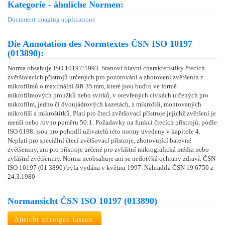
Kategorie - ähnliche Normen:
Document imaging applications
Die Annotation des Normtextes ČSN ISO 10197
(013890):
Norma obsahuje ISO 10197:1993. Stanoví hlavní charakteristiky čtecích
zvětšovacích přístrojů určených pro pozorování a zhotovení zvětšenin z
mikrofilmů o maximální šíři 35 mm, které jsou buďto ve formě
mikrofilmových proužků nebo svitků, v otevřených cívkách určených pro
mikrofilm, jedno či dvoujádrových kazetách, z mikrofiší, montovaných
mikrofiší a mikroštítků. Platí pro čtecí zvětšovací přístroje jejichž zvětšení je
menší nebo rovno poměru 50:1. Požadavky na funkci čtecích přístrojů, podle
ISO 6198, jsou pro pohodlí uživatelů této normy uvedeny v kapitole 4.
Neplatí pro speciální čtecí zvětšovací přístroje, zhotovující barevné
zvětšeniny, ani pro přístroje určené pro zvláštní mikrografická média nebo
zvláštní zvětšeniny. Norma neobsahuje ani se nedotýká ochrany zdraví. ČSN
ISO 10197 (01 3890) byla vydána v květnu 1997. Nahradila ČSN 19 6750 z
24.3.1980
Normansicht ČSN ISO 10197 (013890)
Ansicht anzeigen lassen.