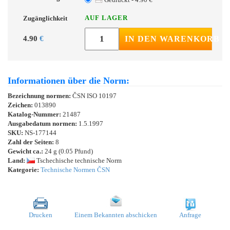
AUF LAGER
Zugänglichkeit
4.90
€
IN DEN WARENKORB
Informationen über die Norm:
Bezeichnung normen:
ČSN ISO 10197
Zeichen:
013890
Katalog-Nummer:
21487
Ausgabedatum normen:
1.5.1997
SKU:
NS-177144
Zahl der Seiten:
8
Gewicht ca.:
24 g (0.05 Pfund)
Land:
Tschechische technische Norm
Kategorie:
Technische Normen ČSN
Drucken
Einem Bekannten abschicken
Anfrage