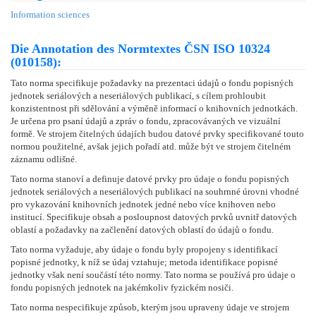
Information sciences
Die Annotation des Normtextes ČSN ISO 10324
(010158):
Tato norma specifikuje požadavky na prezentaci údajů o fondu popisných
jednotek seriálových a neseriálových publikací, s cílem prohloubit
konzistentnost při sdělování a výměně informací o knihovních jednotkách.
Je určena pro psaní údajů a zpráv o fondu, zpracovávaných ve vizuální
formě. Ve strojem čitelných údajích budou datové prvky specifikované touto
normou použitelné, avšak jejich pořadí atd. může být ve strojem čitelném
záznamu odlišné.
Tato norma stanoví a definuje datové prvky pro údaje o fondu popisných
jednotek seriálových a neseriálových publikací na souhrnné úrovni vhodné
pro vykazování knihovních jednotek jedné nebo více knihoven nebo
institucí. Specifikuje obsah a posloupnost datových prvků uvnitř datových
oblastí a požadavky na začlenění datových oblastí do údajů o fondu.
Tato norma vyžaduje, aby údaje o fondu byly propojeny s identifikací
popisné jednotky, k níž se údaj vztahuje; metoda identifikace popisné
jednotky však není součástí této normy. Tato norma se používá pro údaje o
fondu popisných jednotek na jakémkoliv fyzickém nosiči.
Tato norma nespecifikuje způsob, kterým jsou upraveny údaje ve strojem