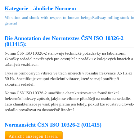
Kategorie - ähnliche Normen:
Vibration and shock with respect to human beings
Railway rolling stock in
general
Die Annotation des Normtextes ČSN ISO 10326-2
(011415):
Norma ČSN ISO 10326-2 stanovuje technické požadavky na laboratorní
zkoušky sedadel navržených pro cestující a posádku v kolejových hnacích a
tažených vozidlech.
Týká se přímočarých vibrací ve třech směrech v rozsahu frekvence 0,5 Hz až
50 Hz. Specifikuje vstupní zkušební vibrace, které se mají použít při
zkoušení sedadel.
Norma ČSN ISO 10326-2 umožňuje charakterizovat ve formě funkcí
frekvenční odezvy způsob, jakým se vibrace přenášejí na osobu na sedadle.
Tato charakterizace je však plně platná jen tehdy, pokud lze soustavu člověk-
sedadlo považovat za dostatečně lineární.
Normansicht ČSN ISO 10326-2 (011415)
Ansicht anzeigen lassen.