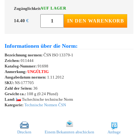
AUF LAGER
Zugänglichkeit
14.40
€
IN DEN WARENKORB
Informationen über die Norm:
Bezeichnung normen:
ČSN ISO 13379-1
Zeichen:
011444
Katalog-Nummer:
91698
Anmerkung:
UNGÜLTIG
Ausgabedatum normen:
1.11.2012
SKU:
NS-177705
Zahl der Seiten:
36
Gewicht ca.:
108 g (0.24 Pfund)
Land:
Tschechische technische Norm
Kategorie:
Technische Normen ČSN
Drucken
Einem Bekannten abschicken
Anfrage