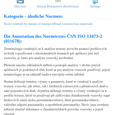
Drucken
Einem Bekannten abschicken
Anfrage
Kategorie - ähnliche Normen:
Noise emitted by means of transport
Road construction materials
Die Annotation des Normtextes ČSN ISO 13473-2
(011678):
Terminologie vztahující se k analýze textury povrchu pomocí profilových
technik a používaná v mezinárodních normách pro aplikace jiné než
vozovky, je často pro analýzu vozovky nevhodná.
Přestože mnoho základních měření a postupů analýzy v těchto jiných
aplikacích je podobných těm, které se pro analýzu vozovek používají, jejich
terminologie se na základě tradice rozvíjela velmi odlišně.
Norma definuje termíny, výrazy a parametry, které se vztahují k analýze
textury vozovky jak silnic, tak i letištních vzletových a přistávacích drah a
také pojezdových drah. Zejména definuje termíny a výrazy vztahující se k
profilu textury, které se používají při zjišťování charakteristik vozovky např.
hlukových emisí styku pneumatika/silnice, tření pneumatika/silnice,
valivého odporu pneumatiky a opotřebení pneumatiky. Navíc jsou uvedeny
některé stručné informace o charakteristikách povrchu vozovky a jejich
vlivech.