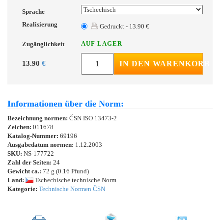
Sprache
Realisierung
Gedruckt - 13.90 €
AUF LAGER
Zugänglichkeit
13.90
€
IN DEN WARENKORB
Informationen über die Norm:
Bezeichnung normen:
ČSN ISO 13473-2
Zeichen:
011678
Katalog-Nummer:
69196
Ausgabedatum normen:
1.12.2003
SKU:
NS-177722
Zahl der Seiten:
24
Gewicht ca.:
72 g (0.16 Pfund)
Land:
Tschechische technische Norm
Kategorie:
Technische Normen ČSN