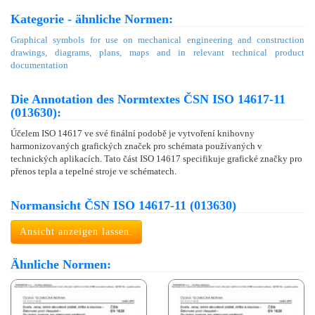
Kategorie - ähnliche Normen:
Graphical symbols for use on mechanical engineering and construction
drawings, diagrams, plans, maps and in relevant technical product
documentation
Die Annotation des Normtextes ČSN ISO 14617-11
(013630):
Účelem ISO 14617 ve své finální podobě je vytvoření knihovny
harmonizovaných grafických značek pro schémata používaných v
technických aplikacích. Tato část ISO 14617 specifikuje grafické značky pro
přenos tepla a tepelné stroje ve schématech.
Normansicht ČSN ISO 14617-11 (013630)
Ansicht anzeigen lassen.
Ähnliche Normen: