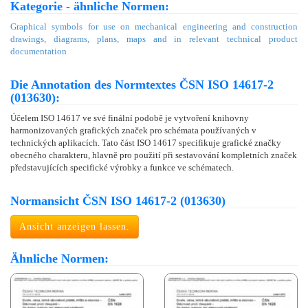
Kategorie - ähnliche Normen:
Graphical symbols for use on mechanical engineering and construction
drawings, diagrams, plans, maps and in relevant technical product
documentation
Die Annotation des Normtextes ČSN ISO 14617-2
(013630):
Účelem ISO 14617 ve své finální podobě je vytvoření knihovny
harmonizovaných grafických značek pro schémata používaných v
technických aplikacích. Tato část ISO 14617 specifikuje grafické značky
obecného charakteru, hlavně pro použití při sestavování kompletních značek
představujících specifické výrobky a funkce ve schématech.
Normansicht ČSN ISO 14617-2 (013630)
Ansicht anzeigen lassen.
Ähnliche Normen: