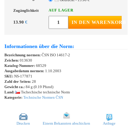
AUF LAGER
Zugänglichkeit
13.90
€
IN DEN WARENKORB
Informationen über die Norm:
Bezeichnung normen:
ČSN ISO 14617-2
Zeichen:
013630
Katalog-Nummer:
68529
Ausgabedatum normen:
1.10.2003
SKU:
NS-177871
Zahl der Seiten:
28
Gewicht ca.:
84 g (0.19 Pfund)
Land:
Tschechische technische Norm
Kategorie:
Technische Normen ČSN
Drucken
Einem Bekannten abschicken
Anfrage