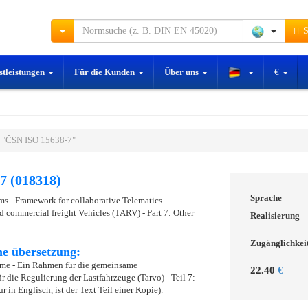
S
stleistungen
Für die Kunden
Über uns
€
 "ČSN ISO 15638-7"
7 (018318)
Sprache
ems - Framework for collaborative Telematics
d commercial freight Vehicles (TARV) - Part 7: Other
Realisierung
Zugänglichkei
e übersetzung:
teme - Ein Rahmen für die gemeinsame
22.40
€
die Regulierung der Lastfahrzeuge (Tarvo) - Teil 7:
in Englisch, ist der Text Teil einer Kopie).