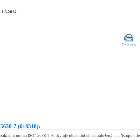
m
1.3.2014
Drucken
5638-7 (018318):
a základní normu ISO 15638-1. Poskytuje obchodní rámec založený na přístupu o