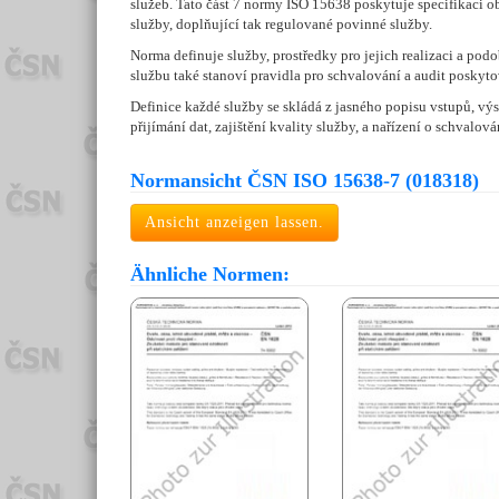
služeb. Tato část 7 normy ISO 15638 poskytuje specifikaci
služby, doplňující tak regulované povinné služby.
Norma definuje služby, prostředky pro jejich realizaci a pod
službu také stanoví pravidla pro schvalování a audit poskyt
Definice každé služby se skládá z jasného popisu vstupů, v
přijímání dat, zajištění kvality služby, a nařízení o schval
Normansicht ČSN ISO 15638-7 (018318)
Ansicht anzeigen lassen.
Ähnliche Normen: