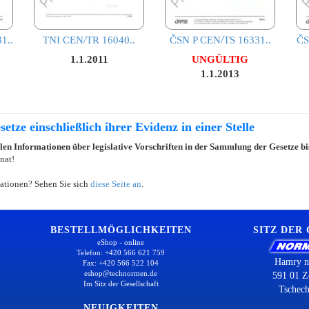
1..
TNI CEN/TR 16040..
ČSN P CEN/TS 16331..
ČS
1.1.2011
UNGÜLTIG
1.1.2013
etze einschließlich ihrer Evidenz in einer Stelle
llen Informationen über legislative Vorschriften in der Sammlung der Gesetze b
nat!
ationen? Sehen Sie sich
diese Seite an
.
BESTELLMÖGLICHKEITEN
SITZ DER
eShop - online
Telefon: +420 566 621 759
Hamry n
Fax: +420 566 522 104
eshop@technormen.de
591 01 Z
Im Sitz der Gesellschaft
Tschech
NEUIGKEITEN