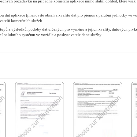
 obecných požadavků na případné komerční aplikace mimo státní dohled, které vš
obu dat aplikace (jmenovitě obsah a kvalitu dat pro přenos z palubní jednotky ve v
ovatelů komerčních služeb.
ýstupů a výsledků, podoby dat určených pro výměnu a jejich kvality, datových prv
ování palubního systému ve vozidle a poskytovatele dané služby