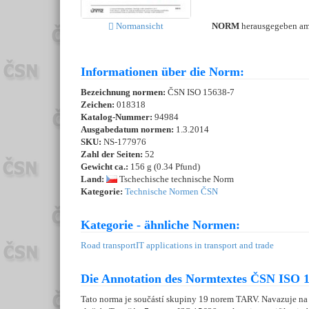
NORM
herausgegeben a
Normansicht
Informationen über die Norm:
Bezeichnung normen:
ČSN ISO 15638-7
Zeichen:
018318
Katalog-Nummer:
94984
Ausgabedatum normen:
1.3.2014
SKU:
NS-177976
Zahl der Seiten:
52
Gewicht ca.:
156 g (0.34 Pfund)
Land:
Tschechische technische Norm
Kategorie:
Technische Normen ČSN
Kategorie - ähnliche Normen:
Road transport
IT applications in transport and trade
Die Annotation des Normtextes ČSN ISO 1
Tato norma je součástí skupiny 19 norem TARV. Navazuje n