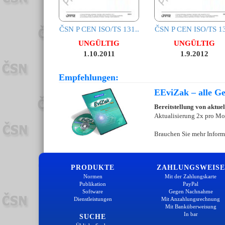
ČSN P CEN ISO/TS 131..
ČSN P CEN ISO/TS 13
UNGÜLTIG
UNGÜLTIG
1.10.2011
1.9.2012
Empfehlungen:
EEviZak – alle Ges
Bereitstellung von aktue
Aktualisierung 2x pro Mo
Brauchen Sie mehr Inform
PRODUKTE
ZAHLUNGSWEISE
Normen
Mit der Zahlungskarte
Publikation
PayPal
Software
Gegen Nachnahme
Dienstleistungen
Mit Anzahlungsrechnung
Mit Banküberweisung
In bar
SUCHE