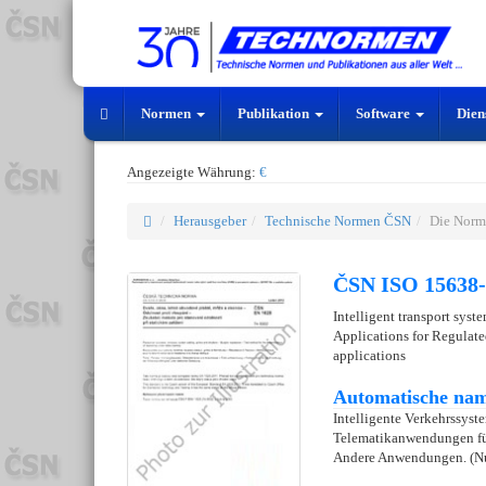
Normen
Publikation
Software
Dien
Angezeigte Währung:
€
Herausgeber
Technische Normen ČSN
Die Norm
ČSN ISO 15638-
Intelligent transport syst
Applications for Regulate
applications
Automatische nam
Intelligente Verkehrssys
Telematikanwendungen für 
Andere Anwendungen. (Nur 