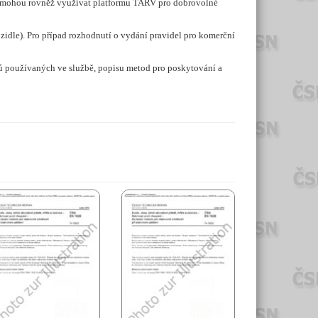
ak mohou rovněž využívat platformu TARV pro dobrovolné
ozidle). Pro případ rozhodnutí o vydání pravidel pro komerční
ků používaných ve službě, popisu metod pro poskytování a