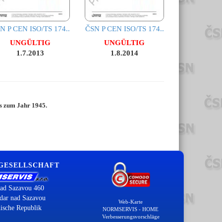
N P CEN ISO/TS 174..
ČSN P CEN ISO/TS 174..
UNGÜLTIG
UNGÜLTIG
1.7.2013
1.8.2014
is zum Jahr 1945.
 GESELLSCHAFT
ad Sazavou 460
dar nad Sazavou
Web-Karte
ische Republik
NORMSERVIS - HOME
Verbesserungsvorschläge