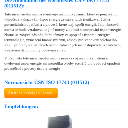
Die Annotation des Normtextes ČSN ISO 17743
(011512):
Tato mezinárodní norma stanovuje metodický rámec, který se používá pro
výpočet a vykazování úspor energie ze stávajících (realizovaných) a
potenciálních opatření a z procesů, které mají spořit energii. Tato rámcová
norma se bude vztahovat na jiné normy z oblasti stanovování úspor energie.
Norma se zabývá následujícími tématy ve spojení s úsporou energie:
terminologie, vymezení hranic systému, zásady pro stanovení výchozího
stavu, principy statistických metod založených na dostupných ukazatelích,
využívání dat, principy podávání zpráv.
V předmětu této mezinárodní normy není vývoj metodiky měření a
ověřování úspor energie ani metodika tvorby scénářů pro budoucí opatření
pro měření a procesy úspory energie
Normansicht ČSN ISO 17743 (011512)
Ansicht anzeigen lassen.
Empfehlungen: